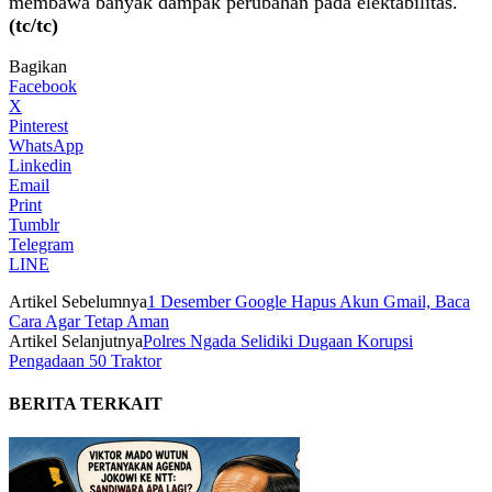
membawa banyak dampak perubahan pada elektabilitas.
(tc/tc)
Bagikan
Facebook
X
Pinterest
WhatsApp
Linkedin
Email
Print
Tumblr
Telegram
LINE
Artikel Sebelumnya
1 Desember Google Hapus Akun Gmail, Baca
Cara Agar Tetap Aman
Artikel Selanjutnya
Polres Ngada Selidiki Dugaan Korupsi
Pengadaan 50 Traktor
BERITA TERKAIT