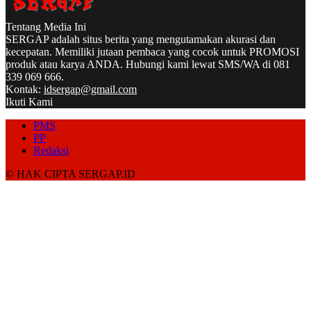
Tentang Media Ini
SERGAP adalah situs berita yang mengutamakan akurasi dan
kecepatan. Memiliki jutaan pembaca yang cocok untuk PROMOSI
produk atau karya ANDA. Hubungi kami lewat SMS/WA di 081
339 069 666.
Kontak:
idsergap@gmail.com
Ikuti Kami
PMS
PP
Redaksi
© HAK CIPTA SERGAP.ID