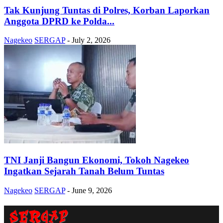
Tak Kunjung Tuntas di Polres, Korban Laporkan
Anggota DPRD ke Polda...
Nagekeo
SERGAP
-
July 2, 2026
TNI Janji Bangun Ekonomi, Tokoh Nagekeo
Ingatkan Sejarah Tanah Belum Tuntas
Nagekeo
SERGAP
-
June 9, 2026