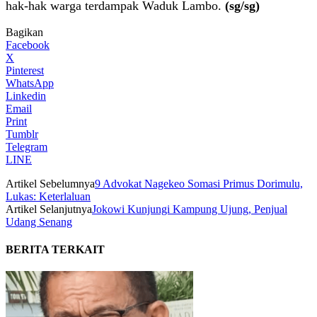
hak-hak warga terdampak Waduk Lambo.
(sg/sg)
Bagikan
Facebook
X
Pinterest
WhatsApp
Linkedin
Email
Print
Tumblr
Telegram
LINE
Artikel Sebelumnya
9 Advokat Nagekeo Somasi Primus Dorimulu,
Lukas: Keterlaluan
Artikel Selanjutnya
Jokowi Kunjungi Kampung Ujung, Penjual
Udang Senang
BERITA TERKAIT