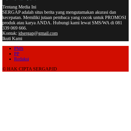
Tentang Media Ini
SERGAP adalah situs berita yang mengutamakan akurasi dan
kecepatan. Memiliki jutaan pembaca yang cocok untuk PROMOSI
produk atau karya ANDA. Hubungi kami lewat SMS/WA di 081
339 069 666.
Kontak:
idsergap@gmail.com
Ikuti Kami
PMS
PP
Redaksi
© HAK CIPTA SERGAP.ID