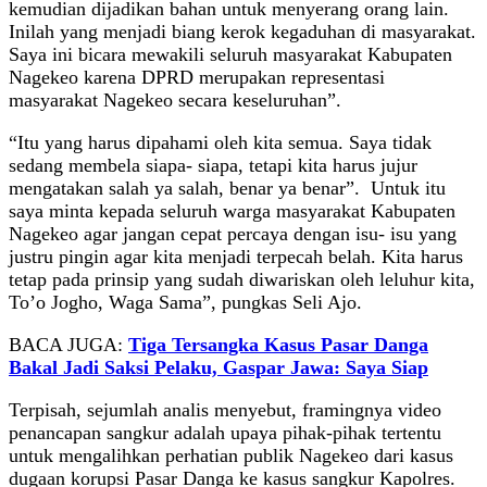
kemudian dijadikan bahan untuk menyerang orang lain.
Inilah yang menjadi biang kerok kegaduhan di masyarakat.
Saya ini bicara mewakili seluruh masyarakat Kabupaten
Nagekeo karena DPRD merupakan representasi
masyarakat Nagekeo secara keseluruhan”.
“Itu yang harus dipahami oleh kita semua. Saya tidak
sedang membela siapa- siapa, tetapi kita harus jujur
mengatakan salah ya salah, benar ya benar”. Untuk itu
saya minta kepada seluruh warga masyarakat Kabupaten
Nagekeo agar jangan cepat percaya dengan isu- isu yang
justru pingin agar kita menjadi terpecah belah. Kita harus
tetap pada prinsip yang sudah diwariskan oleh leluhur kita,
To’o Jogho, Waga Sama”, pungkas Seli Ajo.
BACA JUGA:
Tiga Tersangka Kasus Pasar Danga
Bakal Jadi Saksi Pelaku, Gaspar Jawa: Saya Siap
Terpisah, sejumlah analis menyebut, framingnya video
penancapan sangkur adalah upaya pihak-pihak tertentu
untuk mengalihkan perhatian publik Nagekeo dari kasus
dugaan korupsi Pasar Danga ke kasus sangkur Kapolres.