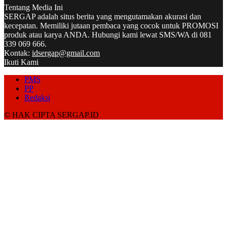
Tentang Media Ini
SERGAP adalah situs berita yang mengutamakan akurasi dan
kecepatan. Memiliki jutaan pembaca yang cocok untuk PROMOSI
produk atau karya ANDA. Hubungi kami lewat SMS/WA di 081
339 069 666.
Kontak:
idsergap@gmail.com
Ikuti Kami
PMS
PP
Redaksi
© HAK CIPTA SERGAP.ID