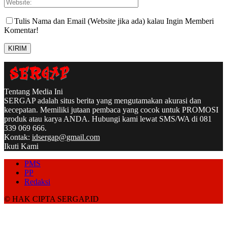
Tulis Nama dan Email (Website jika ada) kalau Ingin Memberi
Komentar!
Tentang Media Ini
SERGAP adalah situs berita yang mengutamakan akurasi dan
kecepatan. Memiliki jutaan pembaca yang cocok untuk PROMOSI
produk atau karya ANDA. Hubungi kami lewat SMS/WA di 081
339 069 666.
Kontak:
idsergap@gmail.com
Ikuti Kami
PMS
PP
Redaksi
© HAK CIPTA SERGAP.ID