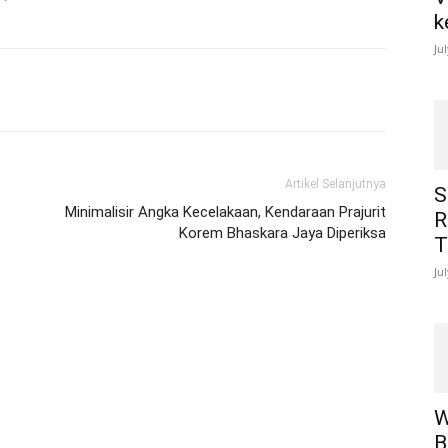
k
Ju
Artikel Selanjutnya
S
Minimalisir Angka Kecelakaan, Kendaraan Prajurit
R
Korem Bhaskara Jaya Diperiksa
T
Ju
W
B