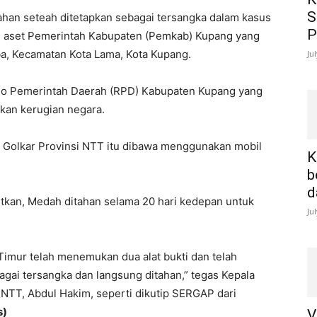
S
itahan seteah ditetapkan sebagai tersangka dalam kasus
P
an aset Pemerintah Kabupaten (Pemkab) Kupang yang
ba, Kecamatan Kota Lama, Kota Kupang.
Ju
io Pemerintah Daerah (RPD) Kabupaten Kupang yang
tkan kerugian negara.
 Golkar Provinsi NTT itu dibawa menggunakan mobil
K
b
d
kan, Medah ditahan selama 20 hari kedepan untuk
Ju
Timur telah menemukan dua alat bukti dan telah
ai tersangka dan langsung ditahan,” tegas Kepala
NTT, Abdul Hakim, seperti dikutip SERGAP dari
s)
V