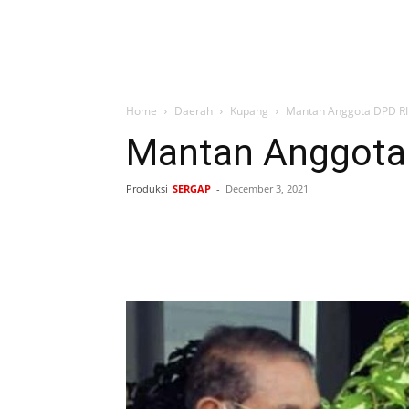
Home
Daerah
Kupang
Mantan Anggota DPD RI
Mantan Anggota 
Produksi
SERGAP
-
December 3, 2021
Bagikan