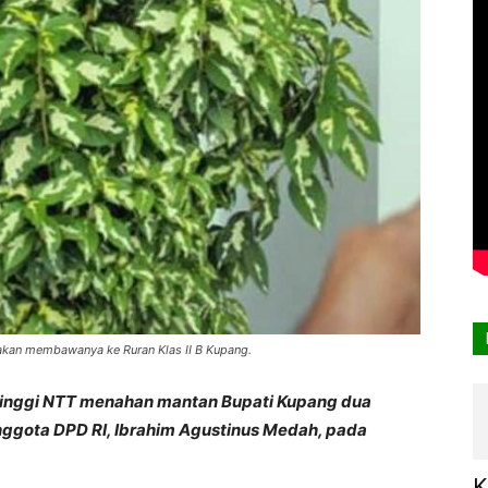
akan membawanya ke Ruran Klas II B Kupang.
Tinggi NTT menahan mantan Bupati Kupang dua
ggota DPD RI, Ibrahim Agustinus Medah, pada
K