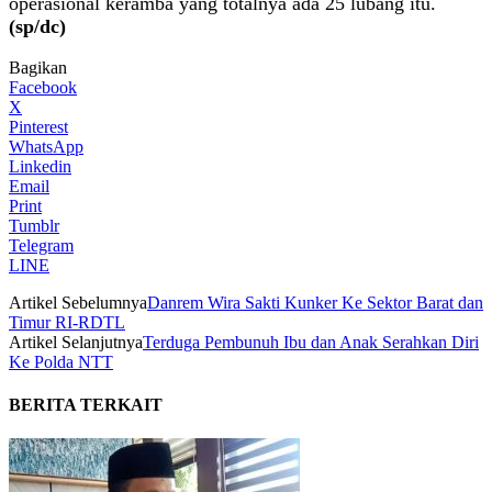
operasional keramba yang totalnya ada 25 lubang itu.
(sp/dc)
Bagikan
Facebook
X
Pinterest
WhatsApp
Linkedin
Email
Print
Tumblr
Telegram
LINE
Artikel Sebelumnya
Danrem Wira Sakti Kunker Ke Sektor Barat dan
Timur RI-RDTL
Artikel Selanjutnya
Terduga Pembunuh Ibu dan Anak Serahkan Diri
Ke Polda NTT
BERITA TERKAIT