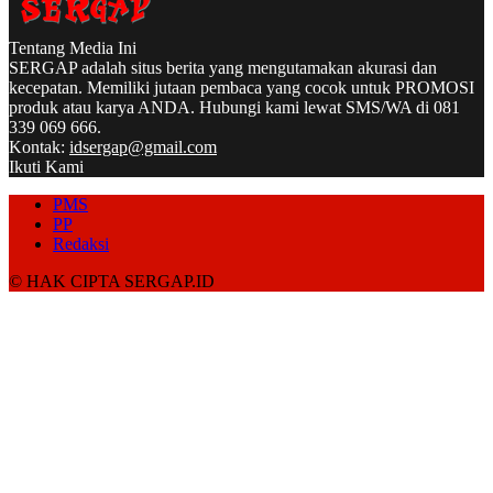
Tentang Media Ini
SERGAP adalah situs berita yang mengutamakan akurasi dan
kecepatan. Memiliki jutaan pembaca yang cocok untuk PROMOSI
produk atau karya ANDA. Hubungi kami lewat SMS/WA di 081
339 069 666.
Kontak:
idsergap@gmail.com
Ikuti Kami
PMS
PP
Redaksi
© HAK CIPTA SERGAP.ID