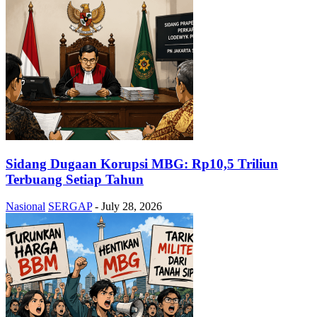
Sidang Dugaan Korupsi MBG: Rp10,5 Triliun
Terbuang Setiap Tahun
Nasional
SERGAP
-
July 28, 2026