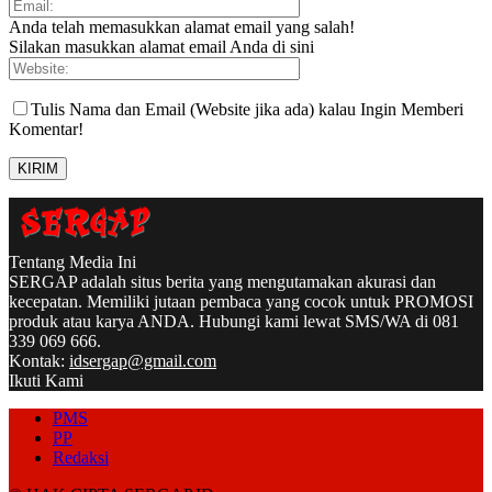
Anda telah memasukkan alamat email yang salah!
Silakan masukkan alamat email Anda di sini
Tulis Nama dan Email (Website jika ada) kalau Ingin Memberi
Komentar!
Tentang Media Ini
SERGAP adalah situs berita yang mengutamakan akurasi dan
kecepatan. Memiliki jutaan pembaca yang cocok untuk PROMOSI
produk atau karya ANDA. Hubungi kami lewat SMS/WA di 081
339 069 666.
Kontak:
idsergap@gmail.com
Ikuti Kami
PMS
PP
Redaksi