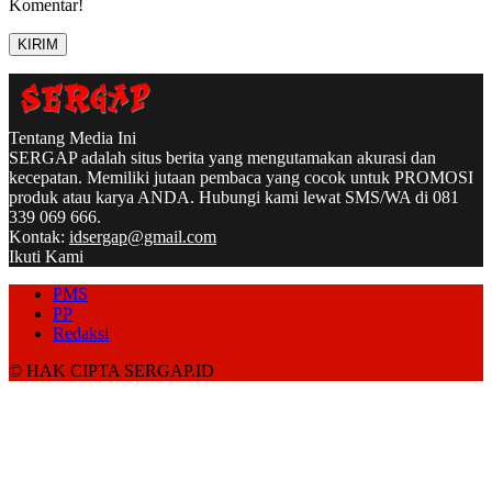
Komentar!
Tentang Media Ini
SERGAP adalah situs berita yang mengutamakan akurasi dan
kecepatan. Memiliki jutaan pembaca yang cocok untuk PROMOSI
produk atau karya ANDA. Hubungi kami lewat SMS/WA di 081
339 069 666.
Kontak:
idsergap@gmail.com
Ikuti Kami
PMS
PP
Redaksi
© HAK CIPTA SERGAP.ID