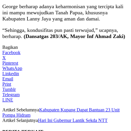
George berharap adanya keharmonisan yang tercipta kali
ini mampu mewujudkan Tanah Papua, khususnya
Kabupaten Lanny Jaya yang aman dan damai.
“Sehingga, kondusifitas pun pasti terwujud,” ucapnya,
berharap.
(Dansatgas 203/AK, Mayor Inf Ahmad Zaki)
Bagikan
Facebook
X
Pinterest
WhatsApp
Linkedin
Email
Print
Tumblr
Telegram
LINE
Artikel Sebelumnya
Kabupaten Kupang Dapat Bantuan 23 Unit
Pompa Hidram
Artikel Selanjutnya
Hari Ini Gubernur Lantik Sekda NTT