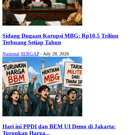
Sidang Dugaan Korupsi MBG: Rp10,5 Triliun
Terbuang Setiap Tahun
Nasional
SERGAP
-
July 28, 2026
Hari ini PPDI dan BEM UI Demo di Jakarta:
Turunkan Harga...