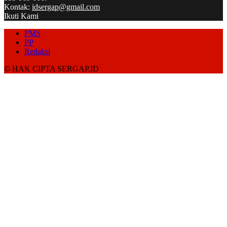
Kontak:
idsergap@gmail.com
Ikuti Kami
PMS
PP
Redaksi
© HAK CIPTA SERGAP.ID