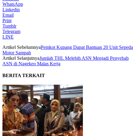
WhatsApp
Linkedin
Email
Print
Tumblr
Telegram
LINE
Artikel Sebelumnya
Pemkot Kupang Dapat Bantuan 20 Unit Sepeda
Motor Sampah
Artikel Selanjutnya
Jumlah THL Melebih ASN Menjadi Penyebab
ASN di Nagekeo Malas Kerja
BERITA TERKAIT