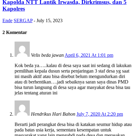
Kapolda NTT Lantik Irwasda, Dirkrimsus, dan 5
Kapolres
Ende
SERGAP
-
July 15, 2023
2 Komentar
Velix beda jawan
April 6, 2021 At 1:01 pm
Kok beda ya…..kalau di desa saya saat ini sedang di lakukan
pemilihan kepala dusun serta penjaringan 3 staf desa yg saat
ini masih aktif atau bisa disebut belum mengundurkan diri
atau di berhentikan….jadi sebaiknya saran saya dinas PMD
bisa turun langsung di desa saya agar masyakat desa bisa tau
jelas tentang aturan ini
Hendrikus Hari Bahon
July 7, 2020 At 2:20 pm
Berarti jadi perangkat desa bisa di katakan seumur hidup atau
pada batas usia kerja, sementara kesempatan untuk
masyarakat yang lain mengabdi pada desa dan merasakan