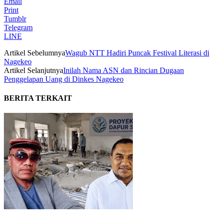
Email
Print
Tumblr
Telegram
LINE
Artikel Sebelumnya
Wagub NTT Hadiri Puncak Festival Literasi di
Nagekeo
Artikel Selanjutnya
Inilah Nama ASN dan Rincian Dugaan
Penggelapan Uang di Dinkes Nagekeo
BERITA TERKAIT