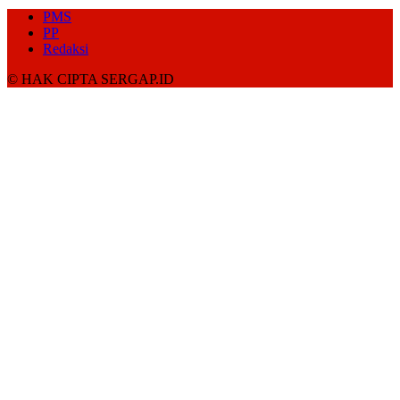
PMS
PP
Redaksi
© HAK CIPTA SERGAP.ID