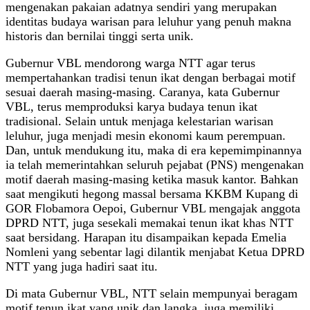
mengenakan pakaian adatnya sendiri yang merupakan
identitas budaya warisan para leluhur yang penuh makna
historis dan bernilai tinggi serta unik.
Gubernur VBL mendorong warga NTT agar terus
mempertahankan tradisi tenun ikat dengan berbagai motif
sesuai daerah masing-masing. Caranya, kata Gubernur
VBL, terus memproduksi karya budaya tenun ikat
tradisional. Selain untuk menjaga kelestarian warisan
leluhur, juga menjadi mesin ekonomi kaum perempuan.
Dan, untuk mendukung itu, maka di era kepemimpinannya
ia telah memerintahkan seluruh pejabat (PNS) mengenakan
motif daerah masing-masing ketika masuk kantor. Bahkan
saat mengikuti hegong massal bersama KKBM Kupang di
GOR Flobamora Oepoi, Gubernur VBL mengajak anggota
DPRD NTT, juga sesekali memakai tenun ikat khas NTT
saat bersidang. Harapan itu disampaikan kepada Emelia
Nomleni yang sebentar lagi dilantik menjabat Ketua DPRD
NTT yang juga hadiri saat itu.
Di mata Gubernur VBL, NTT selain mempunyai beragam
motif tenun ikat yang unik dan langka, juga memiliki