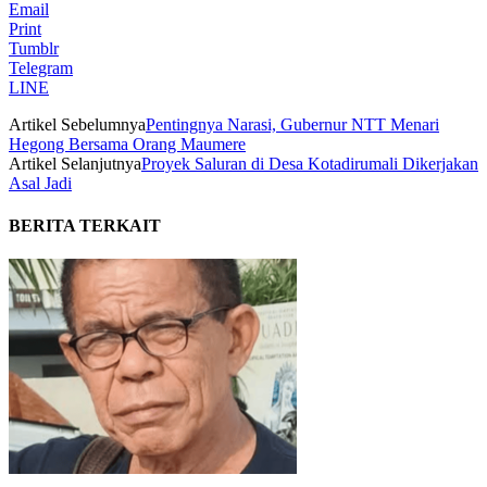
Email
Print
Tumblr
Telegram
LINE
Artikel Sebelumnya
Pentingnya Narasi, Gubernur NTT Menari
Hegong Bersama Orang Maumere
Artikel Selanjutnya
Proyek Saluran di Desa Kotadirumali Dikerjakan
Asal Jadi
BERITA TERKAIT