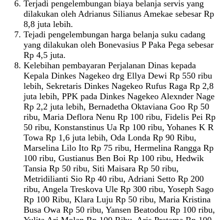
Terjadi pengelembungan biaya belanja servis yang
dilakukan oleh Adrianus Silianus Amekae sebesar Rp
8,8 juta lebih.
Tejadi pengelembungan harga belanja suku cadang
yang dilakukan oleh Bonevasius P Paka Pega sebesar
Rp 4,5 juta.
Kelebihan pembayaran Perjalanan Dinas kepada
Kepala Dinkes Nagekeo drg Ellya Dewi Rp 550 ribu
lebih, Sekretaris Dinkes Nagekeo Rufus Raga Rp 2,8
juta lebih, PPK pada Dinkes Nagekeo Alexnder Nage
Rp 2,2 juta lebih, Bernadetha Oktaviana Goo Rp 50
ribu, Maria Deflora Nenu Rp 100 ribu, Fidelis Pei Rp
50 ribu, Konstanstinus Ua Rp 100 ribu, Yohanes K R
Towa Rp 1,6 juta lebih, Oda Londa Rp 90 Ribu,
Marselina Lilo Ito Rp 75 ribu, Hermelina Rangga Rp
100 ribu, Gustianus Ben Boi Rp 100 ribu, Hedwik
Tansia Rp 50 ribu, Siti Maisara Rp 50 ribu,
Metridilianti Sio Rp 40 ribu, Adriani Setto Rp 200
ribu, Angela Treskova Ule Rp 300 ribu, Yoseph Sago
Rp 100 Ribu, Klara Luju Rp 50 ribu, Maria Kristina
Busa Owa Rp 50 ribu, Yansen Beatodou Rp 100 ribu,
Yulita Ari Molan Rp 100 Ribu, Aris Pratama Rp 100