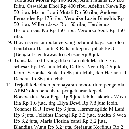
Ribu, Oswaldus Dhoi Rp 400 ribu, Adelina Kewa Rp
50 ribu, Marini Ivoni Mutali Rp 50 ribu, Andreas
Fernandes Rp 175 ribu, Veronika Lusia Binsalris Rp
50 ribu, Willem Jawa Rp 150 ribu, Hardianus
Bertolomeus Nu Rp 150 ribu, Veronika Seuk Rp 150
ribu.
Biaya servis ambulance yang belum dibayarkan oleh
bendahara Hartanti R Rahani kepada pihak ke 3
(Bengkel Cendrawasih) sebesar Rp 8 juta.
Transaksi fiktif yang dilakukan oleh Matilde Ema
sebesar Rp 167 juta lebih, Deflora Nenu Rp 25 juta
lebih, Veronika Seuk Rp 85 juta lebih, dan Hartanti R
Rahani Rp 36 juta lebih.
Terjadi kelebihan pembayaran honorarium pengelola
APBD oleh bendahara pengeluaran kepada
Bonevasius Paka Pega Rp 9 juta lebih, Iskarius Wusu
Ria Rp 1,6 juta, drg Ellya Dewi Rp 7,8 juta lebih,
Yohanes K R Towa Rp 6 juta, Harmenegilda M Lani
Rp 6 juta, Felisitas Dhengi Rp 3,2 juta, Yudita S Wea
Rp 3,2 juta, Maria Florida Yanti Rp 3,2 juta,
Blandina Wunu Rp 3,2 juta, Stefanus Korfinus Rp 2