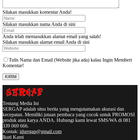
Silakan masukkan komentar Anda!
Silakan masukkan nama Anda di sini
Anda telah memasukkan alamat email yang salah!
Silakan masukkan alamat email Anda di sini
Tulis Nama dan Email (Website jika ada) kalau Ingin Memberi
Komentar!
Tentang Media Ini
SERGAP adalah situs berita yang mengutamakan akurasi dan
kecepatan. Memiliki jutaan pembaca yang cocok untuk PROMOSI
produk atau karya ANDA. Hubungi kami lewat SMS/WA di 081
339 069 666.
Kontak:
idsergap@gmail.com
Ikuti Kami