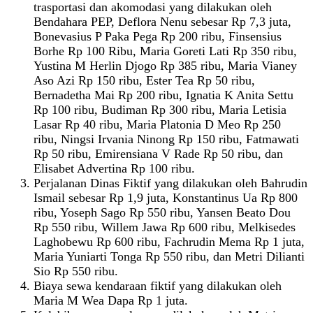
trasportasi dan akomodasi yang dilakukan oleh
Bendahara PEP, Deflora Nenu sebesar Rp 7,3 juta,
Bonevasius P Paka Pega Rp 200 ribu, Finsensius
Borhe Rp 100 Ribu, Maria Goreti Lati Rp 350 ribu,
Yustina M Herlin Djogo Rp 385 ribu, Maria Vianey
Aso Azi Rp 150 ribu, Ester Tea Rp 50 ribu,
Bernadetha Mai Rp 200 ribu, Ignatia K Anita Settu
Rp 100 ribu, Budiman Rp 300 ribu, Maria Letisia
Lasar Rp 40 ribu, Maria Platonia D Meo Rp 250
ribu, Ningsi Irvania Ninong Rp 150 ribu, Fatmawati
Rp 50 ribu, Emirensiana V Rade Rp 50 ribu, dan
Elisabet Advertina Rp 100 ribu.
Perjalanan Dinas Fiktif yang dilakukan oleh Bahrudin
Ismail sebesar Rp 1,9 juta, Konstantinus Ua Rp 800
ribu, Yoseph Sago Rp 550 ribu, Yansen Beato Dou
Rp 550 ribu, Willem Jawa Rp 600 ribu, Melkisedes
Laghobewu Rp 600 ribu, Fachrudin Mema Rp 1 juta,
Maria Yuniarti Tonga Rp 550 ribu, dan Metri Dilianti
Sio Rp 550 ribu.
Biaya sewa kendaraan fiktif yang dilakukan oleh
Maria M Wea Dapa Rp 1 juta.