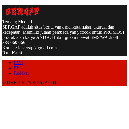
Tentang Media Ini
SERGAP adalah situs berita yang mengutamakan akurasi dan
kecepatan. Memiliki jutaan pembaca yang cocok untuk PROMOSI
produk atau karya ANDA. Hubungi kami lewat SMS/WA di 081
339 069 666.
Kontak:
idsergap@gmail.com
Ikuti Kami
PMS
PP
Redaksi
© HAK CIPTA SERGAP.ID