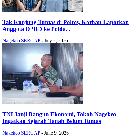
Tak Kunjung Tuntas di Polres, Korban Laporkan
Anggota DPRD ke Polda...
Nagekeo
SERGAP
-
July 2, 2026
TNI Janji Bangun Ekonomi, Tokoh Nagekeo
Ingatkan Sejarah Tanah Belum Tuntas
Nagekeo
SERGAP
-
June 9, 2026