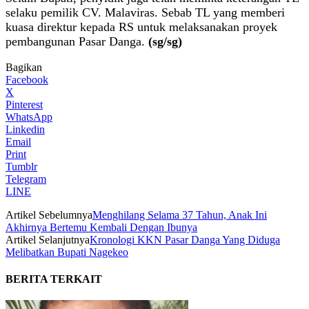
selaku pemilik CV. Malaviras. Sebab TL yang memberi
kuasa direktur kepada RS untuk melaksanakan proyek
pembangunan Pasar Danga.
(sg/sg)
Bagikan
Facebook
X
Pinterest
WhatsApp
Linkedin
Email
Print
Tumblr
Telegram
LINE
Artikel Sebelumnya
Menghilang Selama 37 Tahun, Anak Ini
Akhirnya Bertemu Kembali Dengan Ibunya
Artikel Selanjutnya
Kronologi KKN Pasar Danga Yang Diduga
Melibatkan Bupati Nagekeo
BERITA TERKAIT