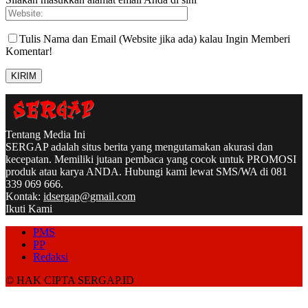
Tulis Nama dan Email (Website jika ada) kalau Ingin Memberi
Komentar!
Tentang Media Ini
SERGAP adalah situs berita yang mengutamakan akurasi dan
kecepatan. Memiliki jutaan pembaca yang cocok untuk PROMOSI
produk atau karya ANDA. Hubungi kami lewat SMS/WA di 081
339 069 666.
Kontak:
idsergap@gmail.com
Ikuti Kami
PMS
PP
Redaksi
© HAK CIPTA SERGAP.ID