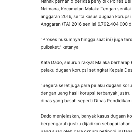
Nahak pernah diperiksa penyidik Polres Be
Naimana, Kecamatan Malaka Tengah senilai
anggaran 2016, serta kasus dugaan korups
Anggaran (TA) 2016 senilai 6.792.404.000 da
“Proses hukumnya hingga saat ini) juga ter
pulbaket,” katanya.
Kata Dado, seluruh rakyat Malaka berharap 
pelaku dugaan korupsi setingkat Kepala Des
“Segera seret juga para pelaku dugaan koru
dengan uang hasil korupsi terbanyak justru 
dinas yang basah seperti Dinas Pendidikan
Dado menjelaskan, banyak kasus dugaan kor
berpengaruh justru dijadikan sebagai lah
uang suap oleh para oknum petinggi insta