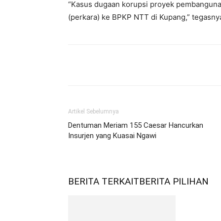
“Kasus dugaan korupsi proyek pembangunan b
(perkara) ke BPKP NTT di Kupang,” tegasny
Bagikan
Artikel Sebelumnya
Dentuman Meriam 155 Caesar Hancurkan
Insurjen yang Kuasai Ngawi
BERITA TERKAIT
BERITA PILIHAN