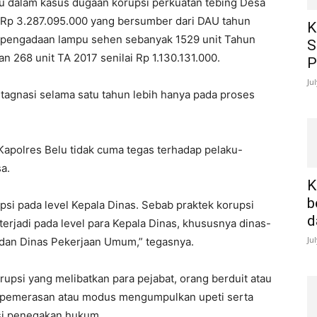
lu dalam kasus dugaan korupsi perkuatan tebing Desa
 Rp 3.287.095.000 yang bersumber dari DAU tahun
K
i pengadaan lampu sehen sebanyak 1529 unit Tahun
S
n 268 unit TA 2017 senilai Rp 1.130.131.000.
P
Ju
stagnasi selama satu tahun lebih hanya pada proses
Kapolres Belu tidak cuma tegas terhadap pelaku-
a.
K
b
psi pada level Kepala Dinas. Sebab praktek korupsi
d
terjadi pada level para Kepala Dinas, khususnya dinas-
Ju
 dan Dinas Pekerjaan Umum,” tegasnya.
upsi yang melibatkan para pejabat, orang berduit atau
an pemerasan atau modus mengumpulkan upeti serta
nsi penegakan hukum.