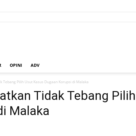
R
OPINI
ADV
ak Tebang Pilih Usut Kasus Dugaan Korupsi di Malaka
gatkan Tidak Tebang Pili
di Malaka