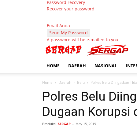
Password recovery
Recover your password
Email Anda
A password will be e-mailed to you.
HOME
DAERAH
NASIONAL
INTE
Home
Daerah
Belu
Polres Belu Diingatkan Tid
Polres Belu Diin
Dugaan Korupsi 
Produksi
SERGAP
-
May 15, 2019