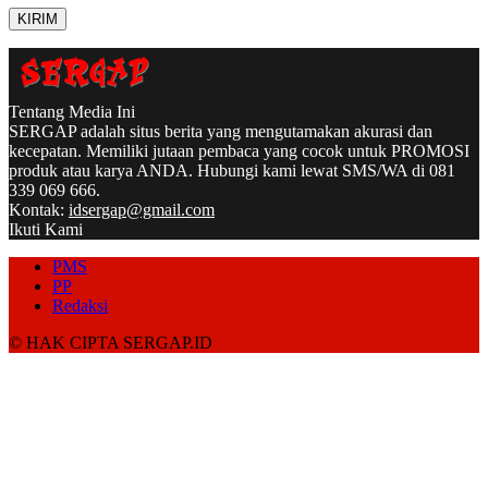
Tentang Media Ini
SERGAP adalah situs berita yang mengutamakan akurasi dan
kecepatan. Memiliki jutaan pembaca yang cocok untuk PROMOSI
produk atau karya ANDA. Hubungi kami lewat SMS/WA di 081
339 069 666.
Kontak:
idsergap@gmail.com
Ikuti Kami
PMS
PP
Redaksi
© HAK CIPTA SERGAP.ID