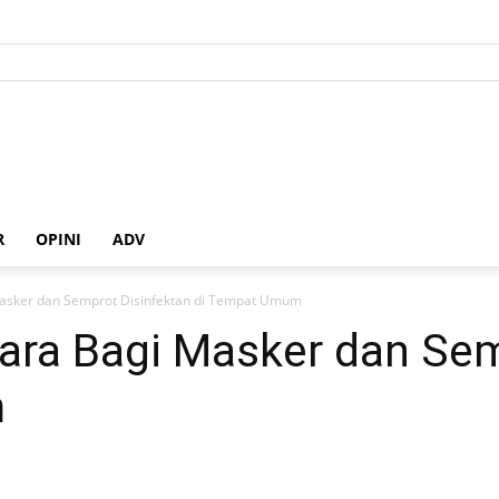
R
OPINI
ADV
Masker dan Semprot Disinfektan di Tempat Umum
ara Bagi Masker dan Sem
m