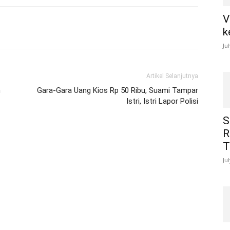
V
k
Ju
Artikel Selanjutnya
n
Gara-Gara Uang Kios Rp 50 Ribu, Suami Tampar
Istri, Istri Lapor Polisi
S
R
T
Ju