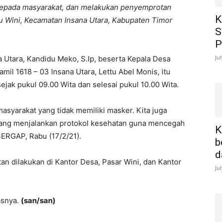
epada masyarakat, dan melakukan penyemprotan
K
u Wini, Kecamatan Insana Utara, Kabupaten Timor
S
P
Ju
a Utara, Kandidu Meko, S.Ip, beserta Kepala Desa
mil 1618 – 03 Insana Utara, Lettu Abel Monis, itu
sejak pukul 09.00 Wita dan selesai pukul 10.00 Wita.
syarakat yang tidak memiliki masker. Kita juga
ang menjalankan protokol kesehatan guna mencegah
K
ERGAP, Rabu (17/2/21).
b
d
n dilakukan di Kantor Desa, Pasar Wini, dan Kantor
Ju
asnya.
(san/san)