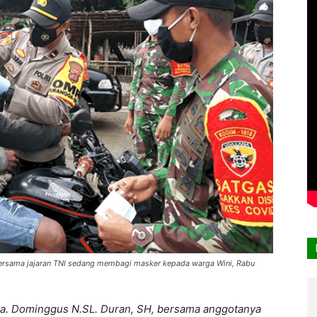
 bersama jajaran TNI sedang membagi masker kepada warga Wini, Rabu
pda. Dominggus N.SL. Duran, SH, bersama anggotanya