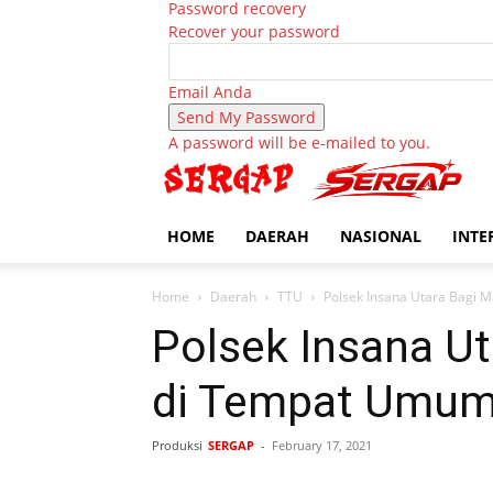
Password recovery
Recover your password
Email Anda
A password will be e-mailed to you.
HOME
DAERAH
NASIONAL
INTE
Home
Daerah
TTU
Polsek Insana Utara Bagi 
Polsek Insana Ut
di Tempat Umu
Produksi
SERGAP
-
February 17, 2021