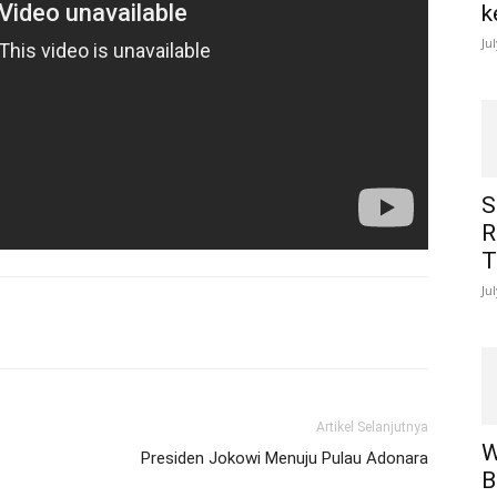
k
Ju
S
R
T
Ju
Artikel Selanjutnya
W
Presiden Jokowi Menuju Pulau Adonara
B