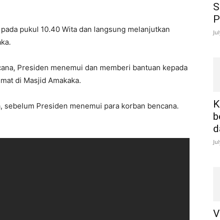
S
P
 pada pukul 10.40 Wita dan langsung melanjutkan
Ju
ka.
encana, Presiden menemui dan memberi bantuan kepada
umat di Masjid Amakaka.
K
ta, sebelum Presiden menemui para korban bencana.
b
d
Ju
V