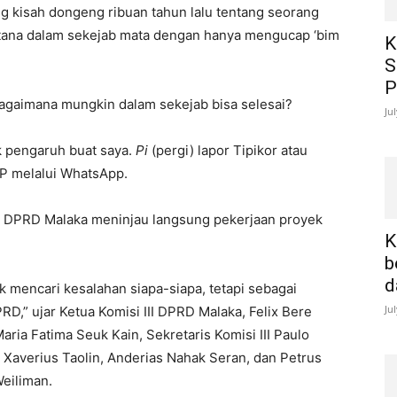
g kisah dongeng ribuan tahun lalu tentang seorang
ana dalam sekejab mata dengan hanya mengucap ‘bim
K
S
P
 bagaimana mungkin dalam sekejab bisa selesai?
Ju
ak pengaruh buat saya.
Pi
(pergi) lapor Tipikor atau
AP melalui WhatsApp.
III DPRD Malaka meninjau langsung pekerjaan proyek
K
b
d
 mencari kesalahan siapa-siapa, tetapi sebagai
Ju
D,” ujar Ketua Komisi III DPRD Malaka, Felix Bere
aria Fatima Seuk Kain, Sekretaris Komisi III Paulo
s Xaverius Taolin, Anderias Nahak Seran, dan Petrus
eiliman.