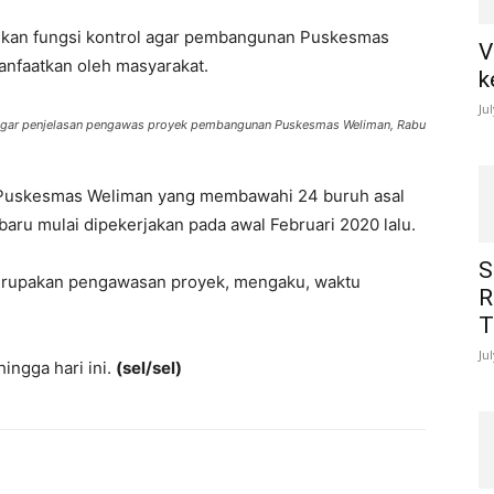
ankan fungsi kontrol agar pembangunan Puskesmas
V
anfaatkan oleh masyarakat.
k
Ju
engar penjelasan pengawas proyek pembangunan Puskesmas Weliman, Rabu
 Puskesmas Weliman yang membawahi 24 buruh asal
aru mulai dipekerjakan pada awal Februari 2020 lalu.
S
erupakan pengawasan proyek, mengaku, waktu
R
T
Ju
ingga hari ini.
(sel/sel)