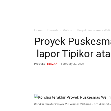
Home
Daerah
Malaka
Proyek Puskesmas Welima
Proyek Puskesma
lapor Tipikor at
Produksi
SERGAP
-
February 20, 2020
Bagikan
Kondisi terakhir Proyek Puskesmas Weliman. Foto diambil R