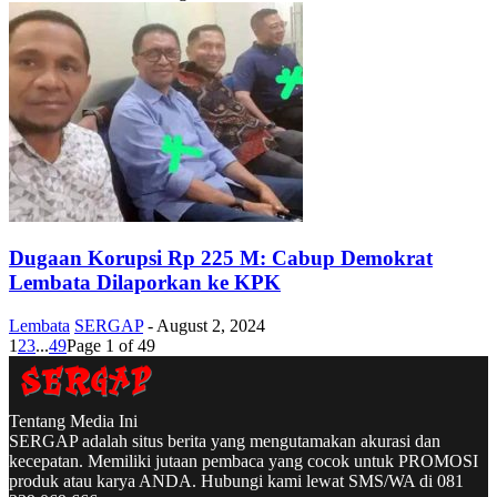
Dugaan Korupsi Rp 225 M: Cabup Demokrat
Lembata Dilaporkan ke KPK
Lembata
SERGAP
-
August 2, 2024
1
2
3
...
49
Page 1 of 49
Tentang Media Ini
SERGAP adalah situs berita yang mengutamakan akurasi dan
kecepatan. Memiliki jutaan pembaca yang cocok untuk PROMOSI
produk atau karya ANDA. Hubungi kami lewat SMS/WA di 081