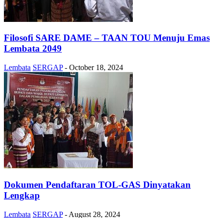
Filosofi SARE DAME – TAAN TOU Menuju Emas
Lembata 2049
Lembata
SERGAP
-
October 18, 2024
Dokumen Pendaftaran TOL-GAS Dinyatakan
Lengkap
Lembata
SERGAP
-
August 28, 2024