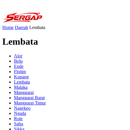
Home
Daerah
Lembata
Lembata
Alor
Belu
Ende
Flotim
Kupang
Lembata
Malaka
Manggarai
Manggarai Barat
Manggarai Timur
Nagekeo
Ngada
Rote
Sabu
Sikka