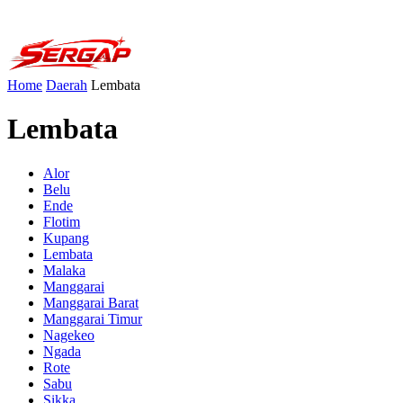
Home
Daerah
Lembata
Lembata
Alor
Belu
Ende
Flotim
Kupang
Lembata
Malaka
Manggarai
Manggarai Barat
Manggarai Timur
Nagekeo
Ngada
Rote
Sabu
Sikka