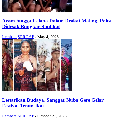
Ayam hingga Celana Dalam Disikat Maling, Polisi
Didesak Bongkar Sindikat
Lembata
SERGAP
-
May 4, 2026
Lestarikan Budaya, Sanggar Nuba Gere Gelar
Festival Tenun Ikat
Lembata
SERGAP
-
October 21, 2025