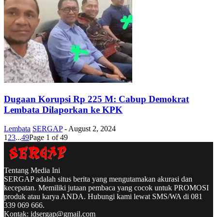
Dugaan Korupsi Rp 225 M: Cabup Demokrat
Lembata Dilaporkan ke KPK
Lembata
SERGAP
-
August 2, 2024
1
2
3
...
49
Page 1 of 49
Tentang Media Ini
SERGAP adalah situs berita yang mengutamakan akurasi dan
kecepatan. Memiliki jutaan pembaca yang cocok untuk PROMOSI
produk atau karya ANDA. Hubungi kami lewat SMS/WA di 081
339 069 666.
Kontak:
idsergap@gmail.com