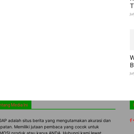
T
Ju
W
B
Ju
ntang Media Ini
AP adalah situs berita yang mengutamakan akurasi dan
patan. Memiliki jutaan pembaca yang cocok untuk
OSI produk atau karya ANDA. Hubungi kami lewat