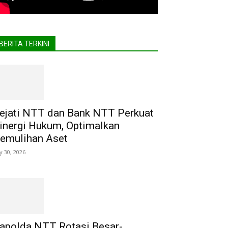
BERITA TERKINI
ejati NTT dan Bank NTT Perkuat
inergi Hukum, Optimalkan
emulihan Aset
ly 30, 2026
apolda NTT Rotasi Besar-