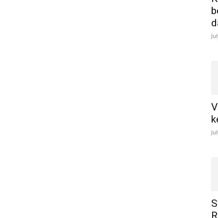
b
d
Ju
V
k
Ju
S
R