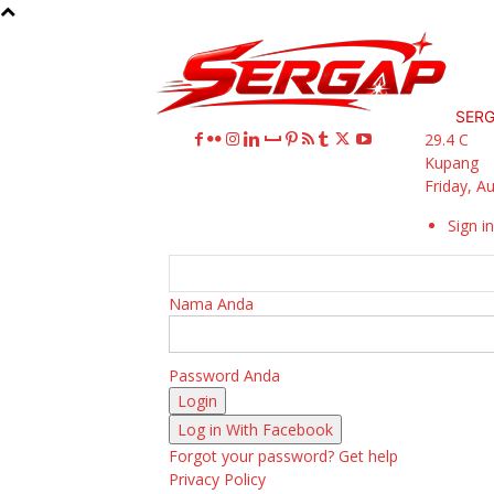
SER
29.4
C
Kupang
Friday, A
Sign in
Nama Anda
Password Anda
Log in With Facebook
Forgot your password? Get help
Privacy Policy