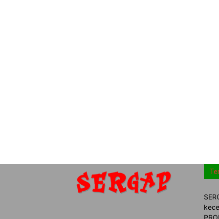
Te
SERG
kece
PROM