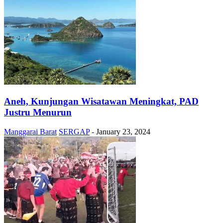
Aneh, Kunjungan Wisatawan Meningkat, PAD
Justru Menurun
Manggarai Barat
SERGAP
-
January 23, 2024