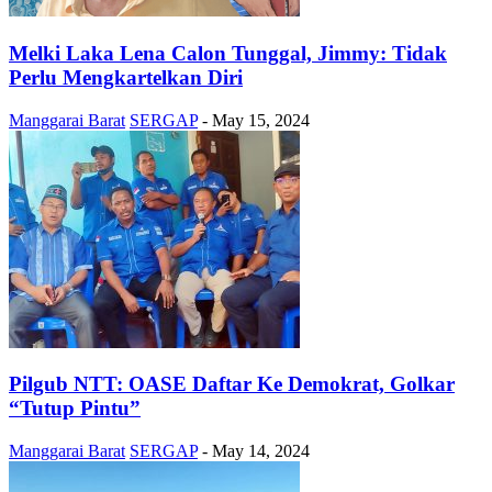
Melki Laka Lena Calon Tunggal, Jimmy: Tidak
Perlu Mengkartelkan Diri
Manggarai Barat
SERGAP
-
May 15, 2024
Pilgub NTT: OASE Daftar Ke Demokrat, Golkar
“Tutup Pintu”
Manggarai Barat
SERGAP
-
May 14, 2024