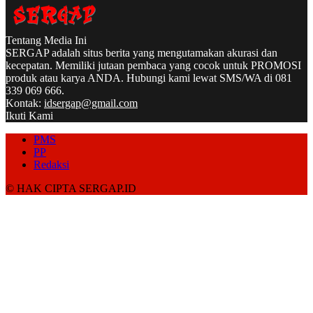
Tentang Media Ini
SERGAP adalah situs berita yang mengutamakan akurasi dan
kecepatan. Memiliki jutaan pembaca yang cocok untuk PROMOSI
produk atau karya ANDA. Hubungi kami lewat SMS/WA di 081
339 069 666.
Kontak:
idsergap@gmail.com
Ikuti Kami
PMS
PP
Redaksi
© HAK CIPTA SERGAP.ID