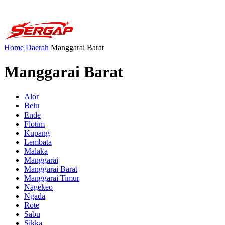
Home
Daerah
Manggarai Barat
Manggarai Barat
Alor
Belu
Ende
Flotim
Kupang
Lembata
Malaka
Manggarai
Manggarai Barat
Manggarai Timur
Nagekeo
Ngada
Rote
Sabu
Sikka