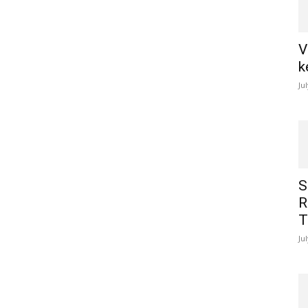
V
k
Ju
S
R
T
Ju