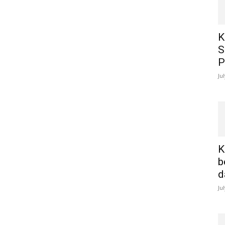
K
S
P
Ju
K
b
d
Ju