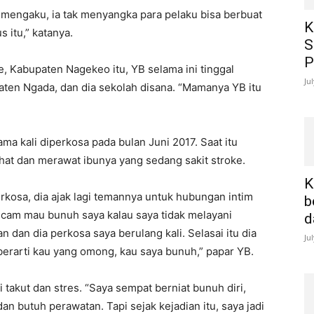
, mengaku, ia tak menyangka para pelaku bisa berbuat
K
 itu,” katanya.
S
P
 Kabupaten Nagekeo itu, YB selama ini tinggal
Ju
ten Ngada, dan dia sekolah disana. “Mamanya YB itu
a kali diperkosa pada bulan Juni 2017. Saat itu
ihat dan merawat ibunya yang sedang sakit stroke.
K
erkosa, dia ajak lagi temannya untuk hubungan intim
b
ncam mau bunuh saya kalau saya tidak melayani
d
 dan dia perkosa saya berulang kali. Selasai itu dia
Ju
 berarti kau yang omong, kau saya bunuh,” papar YB.
i takut dan stres. “Saya sempat berniat bunuh diri,
dan butuh perawatan. Tapi sejak kejadian itu, saya jadi