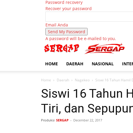
Password recovery
Recover your password
Email Anda
A password will be e-mailed to you.
HOME
DAERAH
NASIONAL
INTE
Home
Daerah
Nagekeo
Siswi 16 Tahun Hamil 
Siswi 16 Tahun H
Tiri, dan Sepupu
Produksi
SERGAP
-
December 22, 2017