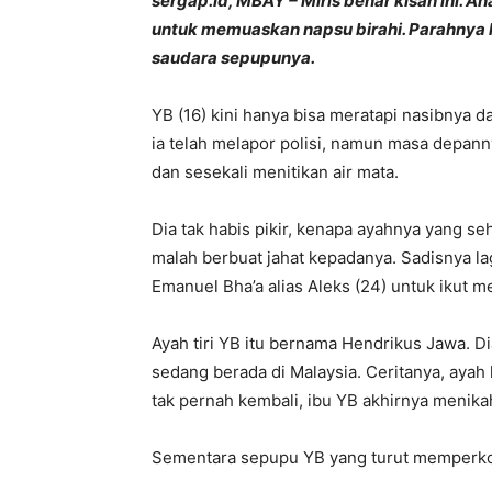
sergap.id, MBAY – Miris benar kisah ini. 
untuk memuaskan napsu birahi. Parahnya la
saudara sepupunya.
YB (16) kini hanya bisa meratapi nasibnya
ia telah melapor polisi, namun masa depannya
dan sesekali menitikan air mata.
Dia tak habis pikir, kenapa ayahnya yang
malah berbuat jahat kepadanya. Sadisnya l
Emanuel Bha’a alias Aleks (24) untuk ikut m
Ayah tiri YB itu bernama Hendrikus Jawa. D
sedang berada di Malaysia. Ceritanya, ayah
tak pernah kembali, ibu YB akhirnya menika
Sementara sepupu YB yang turut memperkos