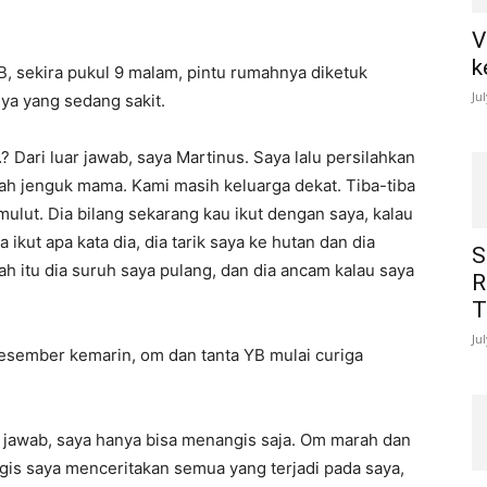
V
k
YB, sekira pukul 9 malam, pintu rumahnya diketuk
Ju
ya yang sedang sakit.
? Dari luar jawab, saya Martinus. Saya lalu persilahkan
ah jenguk mama. Kami masih keluarga dekat. Tiba-tiba
ulut. Dia bilang sekarang kau ikut dengan saya, kalau
kut apa kata dia, dia tarik saya ke hutan dan dia
S
lah itu dia suruh saya pulang, dan dia ancam kalau saya
R
T
Ju
Desember kemarin, om dan tanta YB mulai curiga
k jawab, saya hanya bisa menangis saja. Om marah dan
gis saya menceritakan semua yang terjadi pada saya,