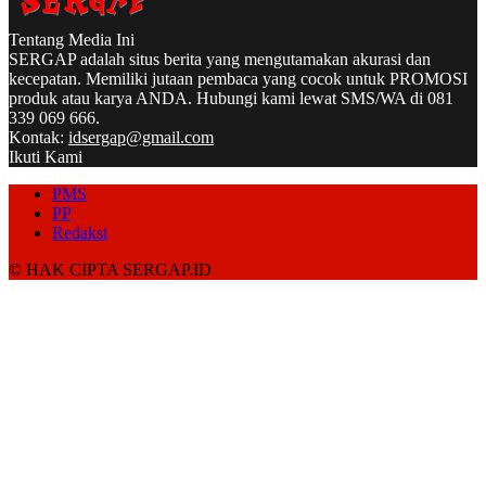
Tentang Media Ini
SERGAP adalah situs berita yang mengutamakan akurasi dan
kecepatan. Memiliki jutaan pembaca yang cocok untuk PROMOSI
produk atau karya ANDA. Hubungi kami lewat SMS/WA di 081
339 069 666.
Kontak:
idsergap@gmail.com
Ikuti Kami
PMS
PP
Redaksi
© HAK CIPTA SERGAP.ID