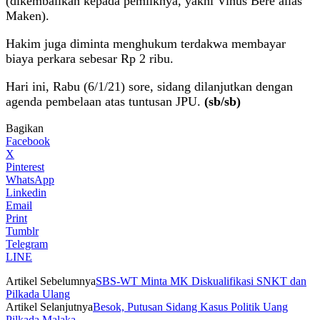
(dikembalikan kepada pemilknya, yakni Vinus Bere alias
Maken).
Hakim juga diminta menghukum terdakwa membayar
biaya perkara sebesar Rp 2 ribu.
Hari ini, Rabu (6/1/21) sore, sidang dilanjutkan dengan
agenda pembelaan atas tuntusan JPU.
(sb/sb)
Bagikan
Facebook
X
Pinterest
WhatsApp
Linkedin
Email
Print
Tumblr
Telegram
LINE
Artikel Sebelumnya
SBS-WT Minta MK Diskualifikasi SNKT dan
Pilkada Ulang
Artikel Selanjutnya
Besok, Putusan Sidang Kasus Politik Uang
Pilkada Malaka