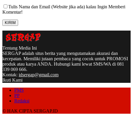
Tulis Nama dan Email (Website jika ada) kalau Ingin Memberi
Komentar!
Tentang Media Ini
SERGAP adalah situs berita yang mengutamakan akurasi dan
kecepatan. Memiliki jutaan pembaca yang cocok untuk PROMOSI
produk atau karya ANDA. Hubungi kami lewat SMS/WA di 081
339 069 666.
Kontak:
idsergap@gmail.com
Ikuti Kami
PMS
PP
Redaksi
© HAK CIPTA SERGAP.ID