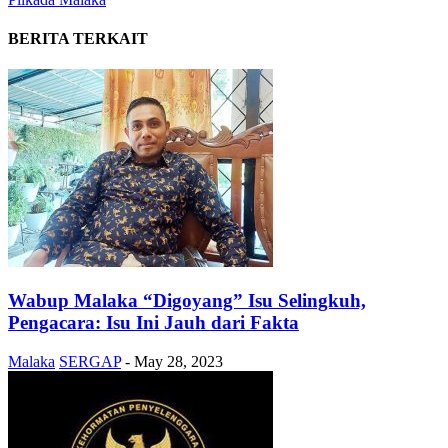
BERITA TERKAIT
Wabup Malaka “Digoyang” Isu Selingkuh,
Pengacara: Isu Ini Jauh dari Fakta
Malaka
SERGAP
-
May 28, 2023