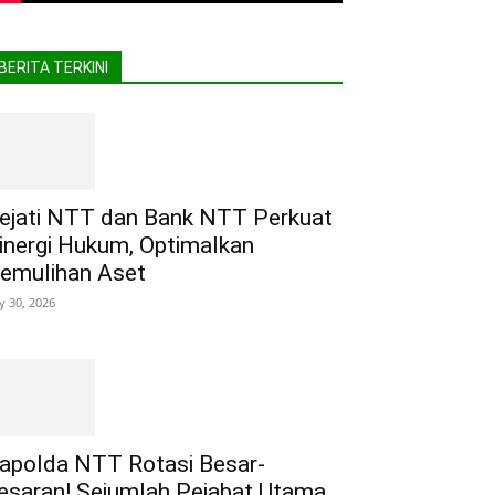
BERITA TERKINI
ejati NTT dan Bank NTT Perkuat
inergi Hukum, Optimalkan
emulihan Aset
ly 30, 2026
apolda NTT Rotasi Besar-
esaran! Sejumlah Pejabat Utama