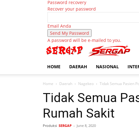
Password recovery
Recover your password
Email Anda
A password will be e-mailed to you.
HOME
DAERAH
NASIONAL
INTE
Home
Daerah
Nagekeo
Tidak Semua Pasien Po
Tidak Semua Pasi
Rumah Sakit
Produksi
SERGAP
-
June 8, 2020