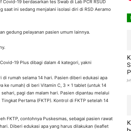
if Covid-19 berdasarkan tes Swab di Lab PCR RSUD
saat ini sedang menjalani isolasi diri di RSD Aeramo
gan gedung pelayanan pasien umum lainnya.
ny.
K
ovid-19 Plus dibagi dalam 4 kategori, yakni
S
P
i di rumah selama 14 hari. Pasien diberi edukasi apa
Ju
a ke rumah) di beri Vitamin C, 3 x 1 tablet (untuk 14
 sehari, pagi dan malam hari. Pasien dipantau melalui
n Tingkat Pertama (FKTP). Kontrol di FKTP setelah 14
oleh FKTP, contohnya Puskesmas, sebagai pasien rawat
K
hari. Diberi edukasi apa yang harus dilakukan (leaflet
b