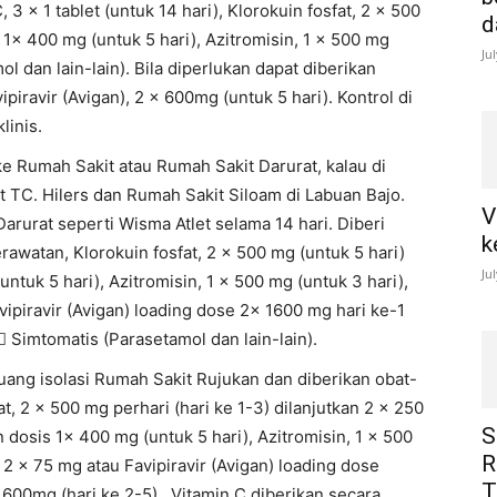
 3 x 1 tablet (untuk 14 hari), Klorokuin fosfat, 2 x 500
d
 1x 400 mg (untuk 5 hari), Azitromisin, 1 x 500 mg
Ju
l dan lain-lain). Bila diperlukan dapat diberikan
ipiravir (Avigan), 2 x 600mg (untuk 5 hari). Kontrol di
linis.
e Rumah Sakit atau Rumah Sakit Darurat, kalau di
t TC. Hilers dan Rumah Sakit Siloam di Labuan Bajo.
V
Darurat seperti Wisma Atlet selama 14 hari. Diberi
k
rawatan, Klorokuin fosfat, 2 x 500 mg (untuk 5 hari)
Ju
ntuk 5 hari), Azitromisin, 1 x 500 mg (untuk 3 hari),
avipiravir (Avigan) loading dose 2x 1600 mg hari ke-1
 Simtomatis (Parasetamol dan lain-lain).
ruang isolasi Rumah Sakit Rujukan dan diberikan obat-
t, 2 x 500 mg perhari (hari ke 1-3) dilanjutkan 2 x 250
S
 dosis 1x 400 mg (untuk 5 hari), Azitromisin, 1 x 500
R
, 2 x 75 mg atau Favipiravir (Avigan) loading dose
T
600mg (hari ke 2-5) , Vitamin C diberikan secara