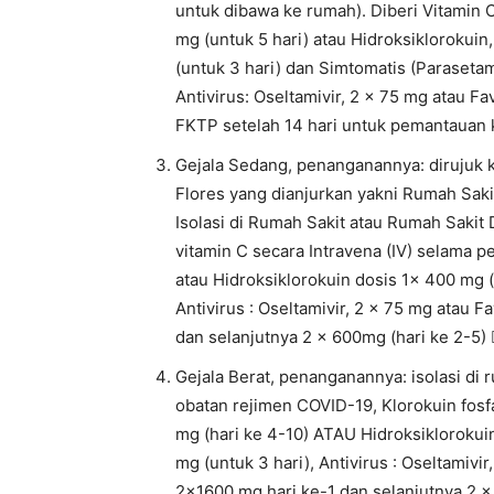
untuk dibawa ke rumah). Diberi Vitamin C,
mg (untuk 5 hari) atau Hidroksiklorokuin,
(untuk 3 hari) dan Simtomatis (Parasetamo
Antivirus: Oseltamivir, 2 x 75 mg atau Fav
FKTP setelah 14 hari untuk pemantauan k
Gejala Sedang, penanganannya: dirujuk k
Flores yang dianjurkan yakni Rumah Saki
Isolasi di Rumah Sakit atau Rumah Sakit 
vitamin C secara Intravena (IV) selama pe
atau Hidroksiklorokuin dosis 1x 400 mg (u
Antivirus : Oseltamivir, 2 x 75 mg atau F
dan selanjutnya 2 x 600mg (hari ke 2-5) 
Gejala Berat, penanganannya: isolasi di 
obatan rejimen COVID-19, Klorokuin fosfa
mg (hari ke 4-10) ATAU Hidroksiklorokuin
mg (untuk 3 hari), Antivirus : Oseltamivir
2×1600 mg hari ke-1 dan selanjutnya 2 x 