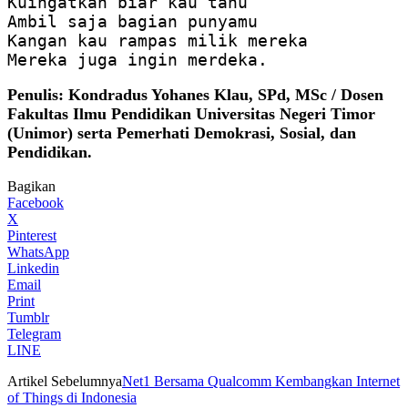
Kuingatkan biar kau tahu

Ambil saja bagian punyamu

Kangan kau rampas milik mereka

Penulis: Kondradus Yohanes Klau, SPd, MSc / Dosen
Fakultas Ilmu Pendidikan Universitas Negeri Timor
(Unimor) serta Pemerhati Demokrasi, Sosial, dan
Pendidikan.
Bagikan
Facebook
X
Pinterest
WhatsApp
Linkedin
Email
Print
Tumblr
Telegram
LINE
Artikel Sebelumnya
Net1 Bersama Qualcomm Kembangkan Internet
of Things di Indonesia