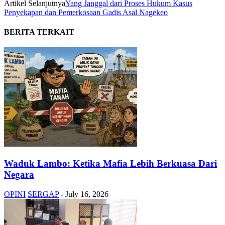
Artikel Selanjutnya
Yang Janggal dari Proses Hukum Kasus
Penyekapan dan Pemerkosaan Gadis Asal Nagekeo
BERITA TERKAIT
Waduk Lambo: Ketika Mafia Lebih Berkuasa Dari
Negara
OPINI
SERGAP
-
July 16, 2026