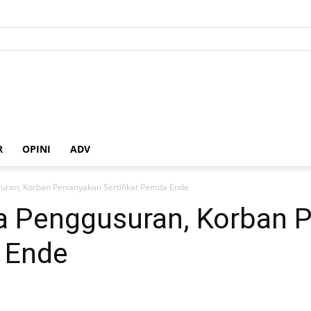
R
OPINI
ADV
uran, Korban Pertanyakan Sertifikat Pemda Ende
a Penggusuran, Korban 
a Ende