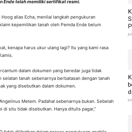
nde telah memiliki sertifikat resmi.
K
 Hoog alias Echa, menilai langkah pengukuran
S
klaim kepemilikan tanah oleh Pemda Ende belum
P
Ju
t, kenapa harus ukur ulang lagi? Itu yang kami rasa
Kamis.
ercantum dalam dokumen yang beredar juga tidak
K
an selatan tanah sebenarnya berbatasan dengan tanah
b
ihak yang disebutkan dalam dokumen.
d
Ju
an Angelinus Metem. Padahal sebenarnya bukan. Sebelah
di situ tidak disebutkan. Hanya ditulis pagar,”
tidak dilibatkan dalam proses pengukuran apabila