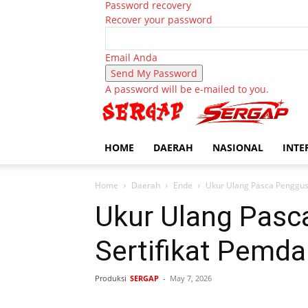
Password recovery
Recover your password
Email Anda
A password will be e-mailed to you.
HOME
DAERAH
NASIONAL
INTE
Home
Daerah
Ende
Ukur Ulang Pasca Penggus
Ukur Ulang Pasc
Sertifikat Pemd
Produksi
SERGAP
-
May 7, 2026