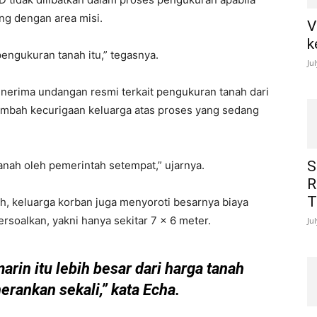
g dengan area misi.
V
k
engukuran tanah itu,” tegasnya.
Ju
nerima undangan resmi terkait pengukuran tanah dari
ambah kecurigaan keluarga atas proses yang sedang
S
anah oleh pemerintah setempat,” ujarnya.
R
T
h, keluarga korban juga menyoroti besarnya biaya
rsoalkan, yakni hanya sekitar 7 x 6 meter.
Ju
in itu lebih besar dari harga tanah
herankan sekali,” kata Echa.