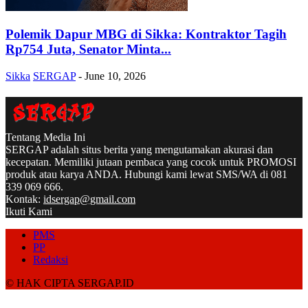
Polemik Dapur MBG di Sikka: Kontraktor Tagih
Rp754 Juta, Senator Minta...
Sikka
SERGAP
-
June 10, 2026
Tentang Media Ini
SERGAP adalah situs berita yang mengutamakan akurasi dan
kecepatan. Memiliki jutaan pembaca yang cocok untuk PROMOSI
produk atau karya ANDA. Hubungi kami lewat SMS/WA di 081
339 069 666.
Kontak:
idsergap@gmail.com
Ikuti Kami
PMS
PP
Redaksi
© HAK CIPTA SERGAP.ID