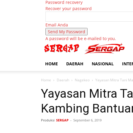
Password recovery
Recover your password
Email Anda
A password will be e-mailed to you.
HOME
DAERAH
NASIONAL
INTE
Home
Daerah
Nagekeo
Yayasan Mitra Tani Ma
Yayasan Mitra Ta
Kambing Bantuan
Produksi
SERGAP
-
September 6, 2019