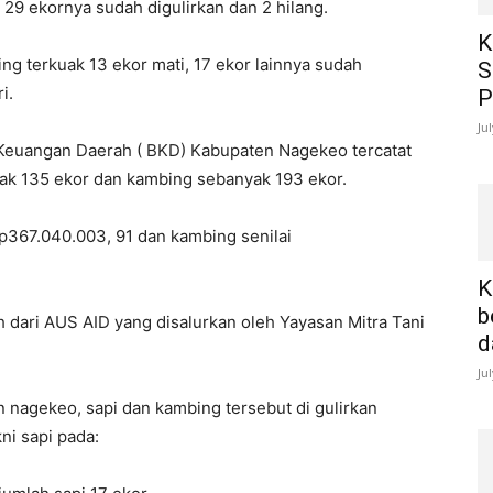
, 29 ekornya sudah digulirkan dan 2 hilang.
K
ng terkuak 13 ekor mati, 17 ekor lainnya sudah
S
i.
P
Ju
 Keuangan Daerah ( BKD) Kabupaten Nagekeo tercatat
ak 135 ekor dan kambing sebanyak 193 ekor.
p367.040.003, 91 dan kambing senilai
K
b
 dari AUS AID yang disalurkan oleh Yayasan Mitra Tani
d
Ju
nagekeo, sapi dan kambing tersebut di gulirkan
ni sapi pada: