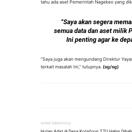
tahu ada aset Pemerintah Nagekeo yang dike
“Saya akan segera mema
semua data dan aset milik 
Ini penting agar ke depa
“Saya juga akan mengundang Direktur Yayasa
terkait masalah Ini,” tutupnya.
(sg/sg)
Bagikan
Artikel Sebelumnya
Hutan Adat di Desa Kotafoun TTU Habis Dibab