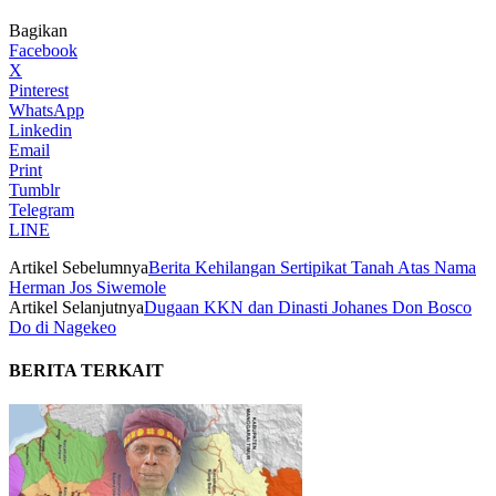
Bagikan
Facebook
X
Pinterest
WhatsApp
Linkedin
Email
Print
Tumblr
Telegram
LINE
Artikel Sebelumnya
Berita Kehilangan Sertipikat Tanah Atas Nama
Herman Jos Siwemole
Artikel Selanjutnya
Dugaan KKN dan Dinasti Johanes Don Bosco
Do di Nagekeo
BERITA TERKAIT