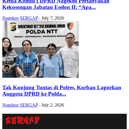
Ketua Komisi I DPRD Nagekeo Pertanyakan
Kekosongan Jabatan Eselon II: “Apa...
Nagekeo
SERGAP
-
July 7, 2026
Tak Kunjung Tuntas di Polres, Korban Laporkan
Anggota DPRD ke Polda...
Nagekeo
SERGAP
-
July 2, 2026