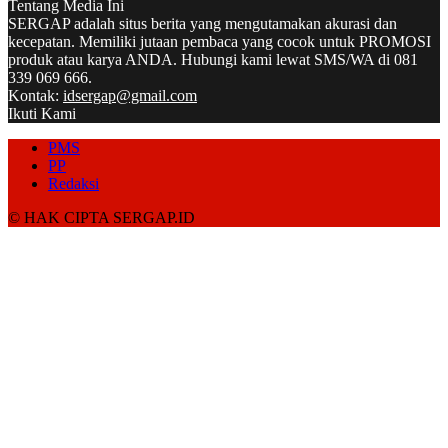
Tentang Media Ini
SERGAP adalah situs berita yang mengutamakan akurasi dan
kecepatan. Memiliki jutaan pembaca yang cocok untuk PROMOSI
produk atau karya ANDA. Hubungi kami lewat SMS/WA di 081
339 069 666.
Kontak:
idsergap@gmail.com
Ikuti Kami
PMS
PP
Redaksi
© HAK CIPTA SERGAP.ID