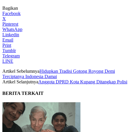
Bagikan
Facebook
X
Pinterest
WhatsApp
Linkedin
Email
Print
Tumblr
Telegram
LINE
Artikel Sebelumnya
Hidupkan Tradisi Gotong Royong Demi
Terciptanya Indonesia Damai
Artikel Selanjutnya
Anggota DPRD Kota Kupang Ditangkap Polisi
BERITA TERKAIT