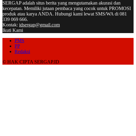
SERGAP adalah situs berita yang mengutamakan akurasi dan
kecepatan. Memiliki jutaan pembaca yang cocok untuk PROMOSI
produk atau karya ANDA. Hubungi kami lewat SMS/WA di 081
339 069 666.
Kontak:
idsergap@gmail.com
Ikuti Kami
PMS
PP
Redaksi
© HAK CIPTA SERGAP.ID