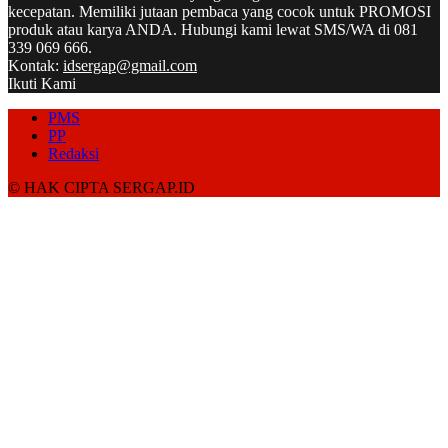
kecepatan. Memiliki jutaan pembaca yang cocok untuk PROMOSI
produk atau karya ANDA. Hubungi kami lewat SMS/WA di 081
339 069 666.
Kontak:
idsergap@gmail.com
Ikuti Kami
PMS
PP
Redaksi
© HAK CIPTA SERGAP.ID