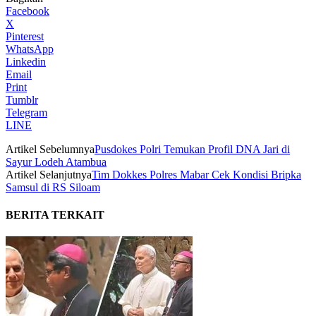
Facebook
X
Pinterest
WhatsApp
Linkedin
Email
Print
Tumblr
Telegram
LINE
Artikel Sebelumnya
Pusdokes Polri Temukan Profil DNA Jari di
Sayur Lodeh Atambua
Artikel Selanjutnya
Tim Dokkes Polres Mabar Cek Kondisi Bripka
Samsul di RS Siloam
BERITA TERKAIT