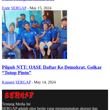
Ende
SERGAP
-
May 15, 2024
Pilgub NTT: OASE Daftar Ke Demokrat, Golkar
“Tutup Pintu”
Kupang
SERGAP
-
May 14, 2024
Tentang Media Ini
SERGAP adalah situs berita yang mengutamakan akurasi dan