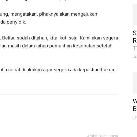
lung, mengatakan, pihaknya akan mengajukan
a penyidik.
S
. Beliau sudah ditahan, kita ikuti saja. Kami akan segera
R
iau masih dalam tahap pemulihan kesehatan setelah
T
Ju
lla cepat dilakukan agar segera ada kepastian hukum.
W
B
Ju
Artikel Selanjutnya