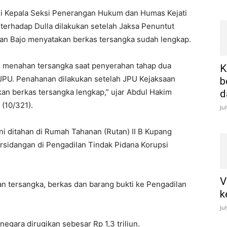
lui Kepala Seksi Penerangan Hukum dan Humas Kejati
erhadap Dulla dilakukan setelah Jaksa Penuntut
an Bajo menyatakan berkas tersangka sudah lengkap.
h menahan tersangka saat penyerahan tahap dua
K
 JPU. Penahanan dilakukan setelah JPU Kejaksaan
b
an berkas tersangka lengkap,” ujar Abdul Hakim
d
(10/321).
Ju
ni ditahan di Rumah Tahanan (Rutan) II B Kupang
rsidangan di Pengadilan Tindak Pidana Korupsi
V
 tersangka, berkas dan barang bukti ke Pengadilan
k
Ju
negara dirugikan sebesar Rp 1,3 triliun.