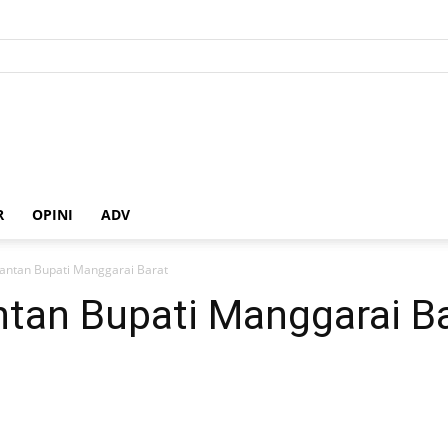
R
OPINI
ADV
antan Bupati Manggarai Barat
tan Bupati Manggarai B