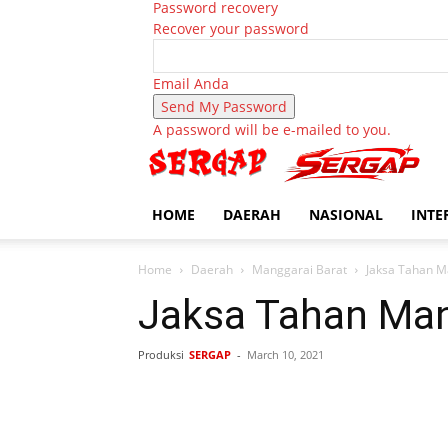
Password recovery
Recover your password
Email Anda
A password will be e-mailed to you.
HOME
DAERAH
NASIONAL
INTE
Home
Daerah
Manggarai Barat
Jaksa Tahan M
Jaksa Tahan Man
Produksi
SERGAP
-
March 10, 2021