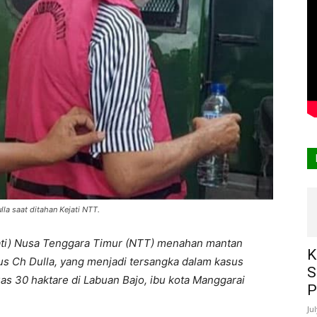
la saat ditahan Kejati NTT.
jati) Nusa Tenggara Timur (NTT) menahan mantan
K
us Ch Dulla, yang menjadi tersangka dalam kasus
S
as 30 haktare di Labuan Bajo, ibu kota Manggarai
P
Ju