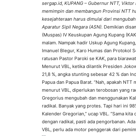
sergap.id, KUPANG – Gubernur NTT, Viktor 
memimpin dan membangun Provinsi NTT har
kesejahteraan harus dimulai dari mengubah
Aparatur Sipil Negara (ASN).
Demikian disam
(Muspas) IV Keuskupan Agung Kupang (KAK),
malam. Nampak hadir Uskup Agung Kupang, M
Imanuel Blegur, Karo Humas dan Protokol Se
ratusan Pastor Paroki se KAK, para biarawa
Menurut VBL, ketika dilantik Presiden Jok
21,8 %, angka stunting sebesar 42 % dan I
Papua dan Papua Barat. “Nah, apakah NTT mi
menurut VBL, diperlukan terobosan yang rad
Gregorius mengubah dan menggunakan Kale
radikal. Banyak yang protes. Tapi hari ini
Kalender Gregorian,” ucap VBL. “Sama kita
dengan radikal, pasti ada pengorbanan. Ada 
VBL, perlu ada motor penggerak dari pemim