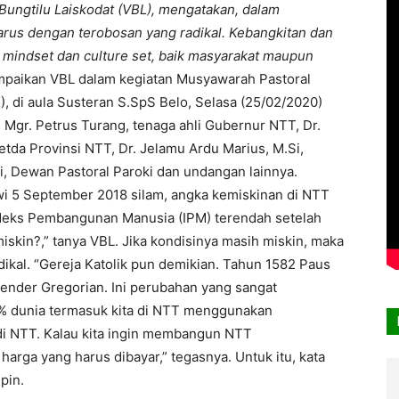
Bungtilu Laiskodat (VBL), mengatakan, dalam
us dengan terobosan yang radikal. Kebangkitan dan
 mindset dan culture set, baik masyarakat maupun
paikan VBL dalam kegiatan Musyawarah Pastoral
 di aula Susteran S.SpS Belo, Selasa (25/02/2020)
gr. Petrus Turang, tenaga ahli Gubernur NTT, Dr.
tda Provinsi NTT, Dr. Jelamu Ardu Marius, M.Si,
ti, Dewan Pastoral Paroki dan undangan lainnya.
owi 5 September 2018 silam, angka kemiskinan di NTT
ndeks Pembangunan Manusia (IPM) terendah setelah
skin?,” tanya VBL. Jika kondisinya masih miskin, maka
ikal. “Gereja Katolik pun demikian. Tahun 1582 Paus
nder Gregorian. Ini perubahan yang sangat
 98% dunia termasuk kita di NTT menggunakan
 di NTT. Kalau kita ingin membangun NTT
harga yang harus dibayar,” tegasnya. Untuk itu, kata
pin.