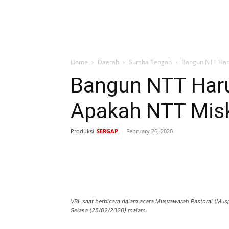
Home
Daerah
Sumba Tengah
Bangun NTT Haru
Bangun NTT Haru
Apakah NTT Mis
Produksi
SERGAP
-
February 26, 2020
Bagikan
VBL saat berbicara dalam acara Musyawarah Pastoral (Musp
Selasa (25/02/2020) malam.