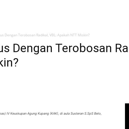
s Dengan Terobosan Radikal, VBL: Apakah NTT Miskin?
s Dengan Terobosan Rad
kin?
as) IV Keuskupan Agung Kupang (KAK), di aula Susteran S.SpS Belo,