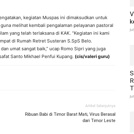
V
engatakan, kegiatan Muspas ini dimaksudkan untuk
k
una melihat kembali pengalaman pelayanan pastoral
Ju
am yang telah terlaksana di KAK. “Kegiatan ini kami
empat di Rumah Retret Susteran S.SpS Belo.
s dan umat sangat baik,” ucap Romo Sipri yang juga
lsafat Santo Mikhael Penfui Kupang.
(cis/valeri guru)
S
R
T
Ju
Artikel Selanjutnya
Ribuan Babi di Timor Barat Mati, Virus Berasal
dari Timor Leste