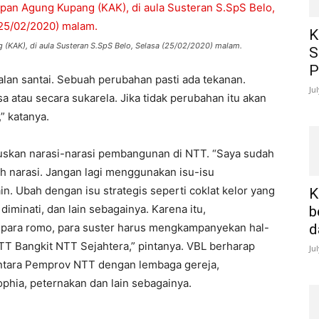
K
(KAK), di aula Susteran S.SpS Belo, Selasa (25/02/2020) malam.
S
P
jalan santai. Sebuah perubahan pasti ada tekanan.
Ju
a atau secara sukarela. Jika tidak perubahan itu akan
” katanya.
skan narasi-narasi pembangunan di NTT. “Saya sudah
 narasi. Jangan lagi menggunakan isu-isu
in. Ubah dengan isu strategis seperti coklat kelor yang
K
iminati, dan lain sebagainya. Karena itu,
b
, para romo, para suster harus mengkampanyekan hal-
d
 NTT Bangkit NTT Sejahtera,” pintanya. VBL berharap
Ju
 antara Pemprov NTT dengan lembaga gereja,
phia, peternakan dan lain sebagainya.