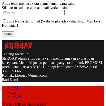
Anda telah memasukkan alamat email yang salah!
Silakan masukkan alamat email Anda di sini
Tulis Nama dan Email (Website jika ada) kalau Ingin Memberi
Komentar!
Tentang Media Ini
SERGAP adalah situs berita yang mengutamakan akurasi dan
kecepatan. Memiliki jutaan pembaca yang cocok untuk PROMOSI
produk atau karya ANDA. Hubungi kami lewat SMS/WA di 081
339 069 666.
Kontak:
idsergap@gmail.com
Ikuti Kami
PMS
PP
Redaksi
© HAK CIPTA SERGAP.ID