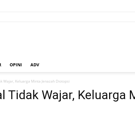
R
OPINI
ADV
k Wajar, Keluarga Minta Jenazah Diotopsi
 Tidak Wajar, Keluarga 