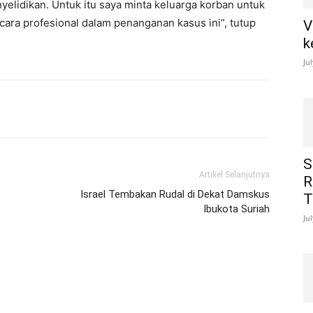
yelidikan. Untuk itu saya minta keluarga korban untuk
cara profesional dalam penanganan kasus ini”, tutup
V
k
Ju
S
Artikel Selanjutnya
R
Israel Tembakan Rudal di Dekat Damskus
T
Ibukota Suriah
Ju