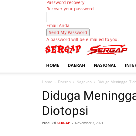
Password recovery
Recover your password
Email Anda
A password will be e-mailed to you.
HOME
DAERAH
NASIONAL
INTE
Home
Daerah
Nagekeo
Diduga Meninggal Tida
Diduga Meninggal
Diotopsi
Produksi
SERGAP
-
November 3, 2021