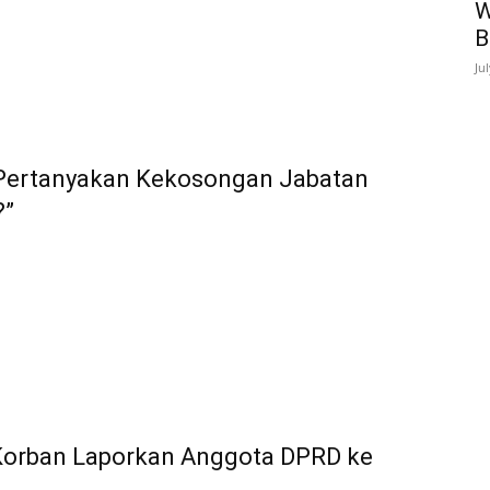
W
B
Ju
 Pertanyakan Kekosongan Jabatan
?”
 Korban Laporkan Anggota DPRD ke