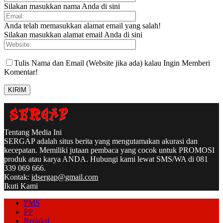
Silakan masukkan nama Anda di sini
Anda telah memasukkan alamat email yang salah!
Silakan masukkan alamat email Anda di sini
Tulis Nama dan Email (Website jika ada) kalau Ingin Memberi
Komentar!
Tentang Media Ini
SERGAP adalah situs berita yang mengutamakan akurasi dan
kecepatan. Memiliki jutaan pembaca yang cocok untuk PROMOSI
produk atau karya ANDA. Hubungi kami lewat SMS/WA di 081
339 069 666.
Kontak:
idsergap@gmail.com
Ikuti Kami
PMS
PP
Redaksi