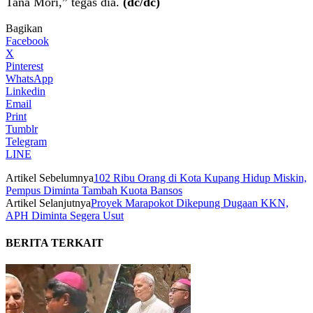
Tana Mori,” tegas dia.
(dc/dc)
Bagikan
Facebook
X
Pinterest
WhatsApp
Linkedin
Email
Print
Tumblr
Telegram
LINE
Artikel Sebelumnya
102 Ribu Orang di Kota Kupang Hidup Miskin,
Pempus Diminta Tambah Kuota Bansos
Artikel Selanjutnya
Proyek Marapokot Dikepung Dugaan KKN,
APH Diminta Segera Usut
BERITA TERKAIT