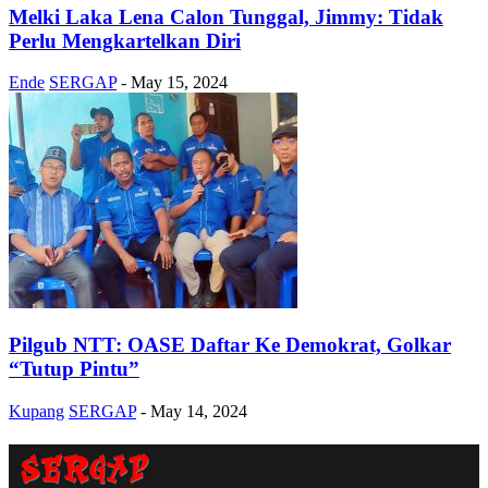
Melki Laka Lena Calon Tunggal, Jimmy: Tidak
Perlu Mengkartelkan Diri
Ende
SERGAP
-
May 15, 2024
Pilgub NTT: OASE Daftar Ke Demokrat, Golkar
“Tutup Pintu”
Kupang
SERGAP
-
May 14, 2024