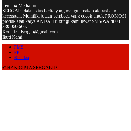
Tentang Media Ini
SERGAP adalah situs berita yang mengutamakan akurasi dan
kecepatan. Memiliki jutaan pembaca yang cocok untuk PROMOSI
produk atau karya ANDA. Hubungi kami lewat SMS/WA di 081
339 069 666.
Kontak:
idsergap@gmail.com
Ikuti Kami
PMS
PP
Redaksi
© HAK CIPTA SERGAP.ID