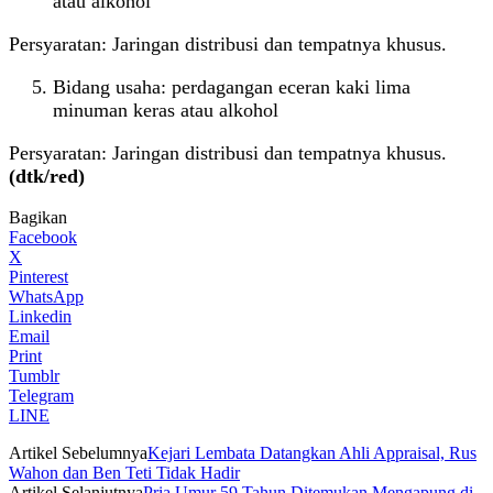
atau alkohol
Persyaratan: Jaringan distribusi dan tempatnya khusus.
Bidang usaha: perdagangan eceran kaki lima
minuman keras atau alkohol
Persyaratan: Jaringan distribusi dan tempatnya khusus.
(dtk/red)
Bagikan
Facebook
X
Pinterest
WhatsApp
Linkedin
Email
Print
Tumblr
Telegram
LINE
Artikel Sebelumnya
Kejari Lembata Datangkan Ahli Appraisal, Rus
Wahon dan Ben Teti Tidak Hadir
Artikel Selanjutnya
Pria Umur 59 Tahun Ditemukan Mengapung di