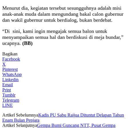
Menurut dia, kegiatan tersebut sesungguhnya adalah misi
anak-anak muda dalam mengundang bakal calon gubernur
dan wakil gubernur untuk berdialog, bukan berdebat.
“Di sini, kami ingin mengajak semua balon untuk
menyampaikan semua hal dan berdiskusi di meja bundar,”
ucapnya.
(BB)
Bagikan
Facebook
X
Pinterest
WhatsApp
Linkedin
Email
Print
Tumblr
Telegram
LINE
Artikel Sebelumnya
Kadis PU Sabu Raijua Dituntut Delapan Tahun
Enam Bulan Penjara
Artikel Selanjutnya
Gempa Bumi Guncang NTT, Pusat Gempa