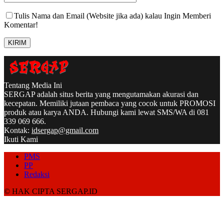
Tulis Nama dan Email (Website jika ada) kalau Ingin Memberi
Komentar!
Tentang Media Ini
SERGAP adalah situs berita yang mengutamakan akurasi dan
kecepatan. Memiliki jutaan pembaca yang cocok untuk PROMOSI
produk atau karya ANDA. Hubungi kami lewat SMS/WA di 081
339 069 666.
Kontak:
idsergap@gmail.com
Ikuti Kami
PMS
PP
Redaksi
© HAK CIPTA SERGAP.ID