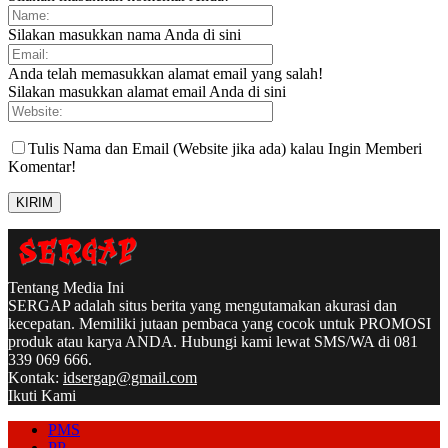
Silakan masukkan nama Anda di sini
Anda telah memasukkan alamat email yang salah!
Silakan masukkan alamat email Anda di sini
Tulis Nama dan Email (Website jika ada) kalau Ingin Memberi
Komentar!
Tentang Media Ini
SERGAP adalah situs berita yang mengutamakan akurasi dan
kecepatan. Memiliki jutaan pembaca yang cocok untuk PROMOSI
produk atau karya ANDA. Hubungi kami lewat SMS/WA di 081
339 069 666.
Kontak:
idsergap@gmail.com
Ikuti Kami
PMS
PP