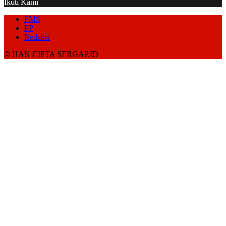
Ikuti Kami
PMS
PP
Redaksi
© HAK CIPTA SERGAP.ID