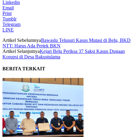
Linkedin
Email
Print
Tumblr
Telegram
LINE
Artikel Sebelumnya
Bawaslu Telusuri Kasus Mutasi di Belu, BKD
NTT: Harus Ada Pertek BKN
Artikel Selanjutnya
Kejari Belu Periksa 37 Saksi Kasus Dugaan
Korupsi di Desa Bakustulama
BERITA TERKAIT