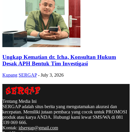
Ungkap Kematian dr. Icha, Konsultan Hukum
Desak APH Bentuk Tim Investigasi
Kupang
SERGAP
-
July 3, 2026
Tentang Media Ini
SERGAP adalah situs berita yang mengutamakan akurasi dan
kecepatan. Memiliki jutaan pembaca yang cocok untuk PROMOSI
produk atau karya ANDA. Hubungi kami lewat SMS/WA di 081
339 069 666.
Kontak:
idsergap@gmail.com