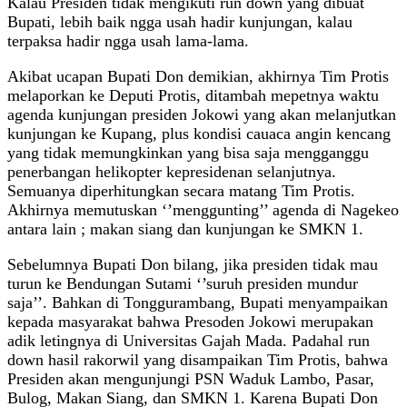
Kalau Presiden tidak mengikuti run down yang dibuat
Bupati, lebih baik ngga usah hadir kunjungan, kalau
terpaksa hadir ngga usah lama-lama.
Akibat ucapan Bupati Don demikian, akhirnya Tim Protis
melaporkan ke Deputi Protis, ditambah mepetnya waktu
agenda kunjungan presiden Jokowi yang akan melanjutkan
kunjungan ke Kupang, plus kondisi cauaca angin kencang
yang tidak memungkinkan yang bisa saja mengganggu
penerbangan helikopter kepresidenan selanjutnya.
Semuanya diperhitungkan secara matang Tim Protis.
Akhirnya memutuskan ‘’menggunting’’ agenda di Nagekeo
antara lain ; makan siang dan kunjungan ke SMKN 1.
Sebelumnya Bupati Don bilang, jika presiden tidak mau
turun ke Bendungan Sutami ‘’suruh presiden mundur
saja’’. Bahkan di Tonggurambang, Bupati menyampaikan
kepada masyarakat bahwa Presoden Jokowi merupakan
adik letingnya di Universitas Gajah Mada. Padahal run
down hasil rakorwil yang disampaikan Tim Protis, bahwa
Presiden akan mengunjungi PSN Waduk Lambo, Pasar,
Bulog, Makan Siang, dan SMKN 1. Karena Bupati Don