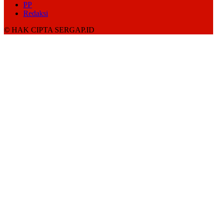
PP
Redaksi
© HAK CIPTA SERGAP.ID