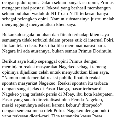
dengan judul opini. Dalam sekian banyak isi opini, Primus
mengapresiasi prestasi Jokowi yang berhasil membangun
sekian puluhan waduk di NTT dan NTB terkesan hanya
sebagai pelengkap opini. Namun substansinya justru malah
menyinggung menyudutkan klien saya.
Bukankah segala tuduhan dan fitnah terhadap klien saya
semuanya tidak terbukti dalam proses etik di internal Polri.
Itu kan telah clear. Kok tiba-tiba membuat narasi baru.
Negara ini ada aturannya, bukan semau Primus Dorimulu.
Berikut saya kutip sepenggal opini Primus dengan
meminjam reaksi masyarakat Nagekeo sebagai tameng
opininya dijadikan celah untuk menyudutkan klien saya,
“Namun untuk menilai reaksi publik, lihatlah reaksi
spontan masyarkat Nagekeo. Reaksi spontan itu terbaca
dengan sangat jelas di Pasar Danga, pasar terbesar di
Nagekeo yang terletak persis di Mbay, ibu kota kabupaten.
Pasar yang sudah direvitalisasi oleh Pemda Nagekeo,
meski sepenuhnya selesai karena keburu’’ditorpedo’’
dengan semena-mena oleh Polres Nagekeo dengan bukti
yang terkesan dicari-cari. Tiga tersangka kasus Pasar