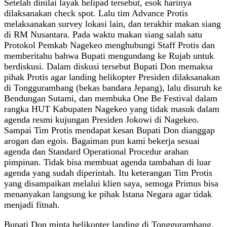
Setelah dinilai layak helipad tersebut, esok harinya
dilaksanakan check spot. Lalu tim Advance Protis
melaksanakan survey lokasi lain, dan terakhir makan siang
di RM Nusantara. Pada waktu makan siang salah satu
Protokol Pemkab Nagekeo menghubungi Staff Protis dan
memberitahu bahwa Bupati mengundang ke Rujab untuk
berdiskusi. Dalam diskusi tersebut Bupati Don memaksa
pihak Protis agar landing helikopter Presiden dilaksanakan
di Tonggurambang (bekas bandara Jepang), lalu disuruh ke
Bendungan Sutami, dan membuka One Be Festival dalam
rangka HUT Kabupaten Nagekeo yang tidak masuk dalam
agenda resmi kujungan Presiden Jokowi di Nagekeo.
Sampai Tim Protis mendapat kesan Bupati Don dianggap
arogan dan egois. Bagaiman pun kami bekerja sesuai
agenda dan Standard Operational Procedur arahan
pimpinan. Tidak bisa membuat agenda tambahan di luar
agenda yang sudah diperintah. Itu keterangan Tim Protis
yang disampaikan melalui klien saya, semoga Primus bisa
menanyakan langsung ke pihak Istana Negara agar tidak
menjadi fitnah.
Bupati Don minta helikopter landing di Tonggurambang,