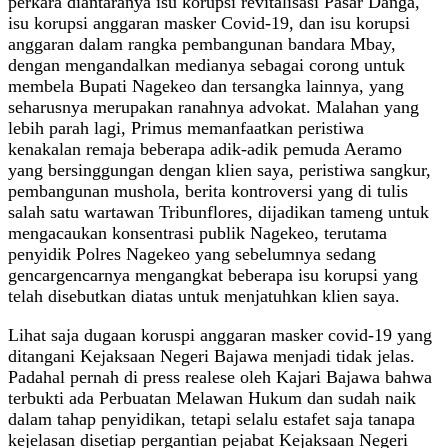
perkara diantaranya isu korupsi revitalisasi Pasar Danga,
isu korupsi anggaran masker Covid-19, dan isu korupsi
anggaran dalam rangka pembangunan bandara Mbay,
dengan mengandalkan medianya sebagai corong untuk
membela Bupati Nagekeo dan tersangka lainnya, yang
seharusnya merupakan ranahnya advokat. Malahan yang
lebih parah lagi, Primus memanfaatkan peristiwa
kenakalan remaja beberapa adik-adik pemuda Aeramo
yang bersinggungan dengan klien saya, peristiwa sangkur,
pembangunan mushola, berita kontroversi yang di tulis
salah satu wartawan Tribunflores, dijadikan tameng untuk
mengacaukan konsentrasi publik Nagekeo, terutama
penyidik Polres Nagekeo yang sebelumnya sedang
gencargencarnya mengangkat beberapa isu korupsi yang
telah disebutkan diatas untuk menjatuhkan klien saya.
Lihat saja dugaan koruspi anggaran masker covid-19 yang
ditangani Kejaksaan Negeri Bajawa menjadi tidak jelas.
Padahal pernah di press realese oleh Kajari Bajawa bahwa
terbukti ada Perbuatan Melawan Hukum dan sudah naik
dalam tahap penyidikan, tetapi selalu estafet saja tanapa
kejelasan disetiap pergantian pejabat Kejaksaan Negeri