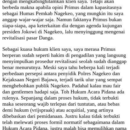
dengan mengkabinghitamkan klien saya. Tetapi akan
berbeda makna apabila opini Primus dalam kapasitasnya
sebagai Humas Pemkab Nagekeo, yang mungkin itu saya
anggap wajar-wajar saja. Namun faktanya Primus bukan
siapa-siapa, apa keterkaitan dia dengan agenda kujungan
presiden Jokowi di Nagekeo, lalu menyinggung mengenai
revitalisasi pasar Danga.
Sebagai kuasa hukum klien saya, saya merasa Primus
berperan sudah seperti hakim di pengadilan yang langsung
menyimpulkan prosedur revitalisasi seolah sudah dianggap
benar menurutnya. Meski saya tahu beberpa kali terjadi
perbedaan persepsi antara penyidik Polres Nagekeo dan
Kejaksaan Negeri Bajawa, terjadi tarik ulur yang sempat
menghebohkan publik Nagekeo. Padahal kalau mau fair
dan gentlemen hadapi saja. Toh Hukum Acara Pidana ada
rulenya. Sepanjang dalam proses hukum, tidak terbukti
maka seseorang wajib terlepas dari tuntutan, atau bebas
demi hukum (vrijspraak) atau acquitial, yang artinya
dibebaskan dari pemidanaan. Justru kalau tidak terbukti
telah melewati proses formil normatif sebagaimana dalam
Hukum Acara Pidana, justru malah bisa memulihkan nama