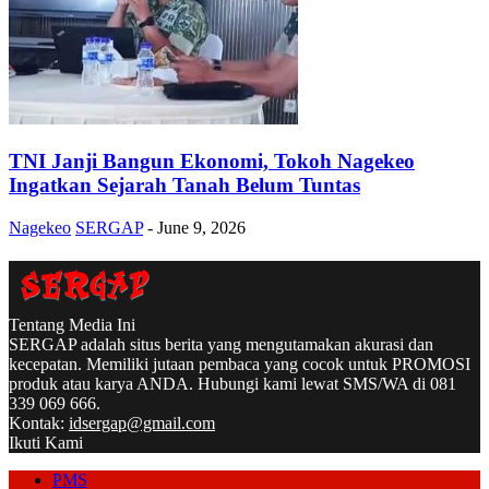
TNI Janji Bangun Ekonomi, Tokoh Nagekeo
Ingatkan Sejarah Tanah Belum Tuntas
Nagekeo
SERGAP
-
June 9, 2026
Tentang Media Ini
SERGAP adalah situs berita yang mengutamakan akurasi dan
kecepatan. Memiliki jutaan pembaca yang cocok untuk PROMOSI
produk atau karya ANDA. Hubungi kami lewat SMS/WA di 081
339 069 666.
Kontak:
idsergap@gmail.com
Ikuti Kami
PMS