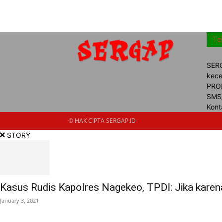
Te
SERG
kece
PROM
SMS/
Kont
© HAK CIPTA SERGAP.ID
STORY
Kasus Rudis Kapolres Nagekeo, TPDI: Jika karena
January 3, 2021