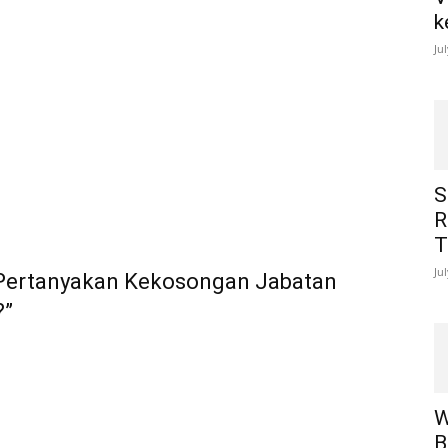
k
Ju
S
R
T
Ju
 Pertanyakan Kekosongan Jabatan
?”
W
B