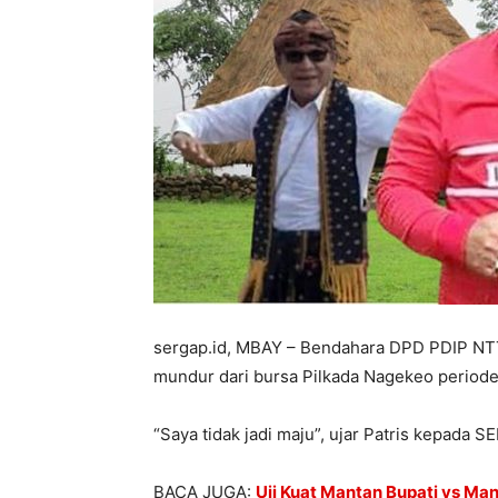
sergap.id, MBAY – Bendahara DPD PDIP NTT
mundur dari bursa Pilkada Nagekeo period
“Saya tidak jadi maju”, ujar Patris kepada 
BACA JUGA:
Uji Kuat Mantan Bupati vs M