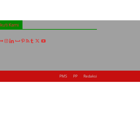
Ikuti Kami
PMS
PP
Redaksi