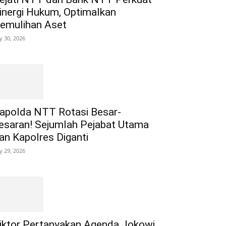
inergi Hukum, Optimalkan
emulihan Aset
ly 30, 2026
apolda NTT Rotasi Besar-
esaran! Sejumlah Pejabat Utama
an Kapolres Diganti
ly 29, 2026
iktor Pertanyakan Agenda Jokowi