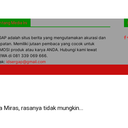
ntang Media Ini
AP adalah situs berita yang mengutamakan akurasi dan
patan. Memiliki jutaan pembaca yang cocok untuk
OSI produk atau karya ANDA. Hubungi kami lewat
WA di 081 339 069 666.
ak:
idsergap@gmail.com
 Miras, rasanya tidak mungkin...