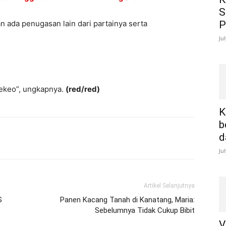
S
n ada penugasan lain dari partainya serta
P
Ju
agekeo”, ungkapnya.
(red/red)
K
b
d
Ju
Artikel Selanjutnya
S
Panen Kacang Tanah di Kanatang, Maria:
Sebelumnya Tidak Cukup Bibit
V