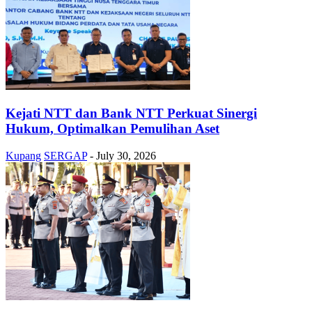
Kejati NTT dan Bank NTT Perkuat Sinergi
Hukum, Optimalkan Pemulihan Aset
Kupang
SERGAP
-
July 30, 2026