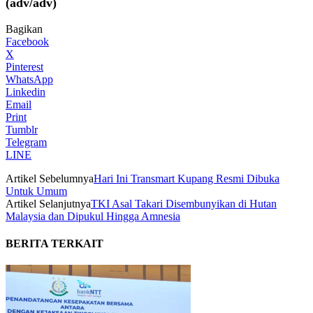
(adv/adv)
Bagikan
Facebook
X
Pinterest
WhatsApp
Linkedin
Email
Print
Tumblr
Telegram
LINE
Artikel Sebelumnya
Hari Ini Transmart Kupang Resmi Dibuka
Untuk Umum
Artikel Selanjutnya
TKI Asal Takari Disembunyikan di Hutan
Malaysia dan Dipukul Hingga Amnesia
BERITA TERKAIT