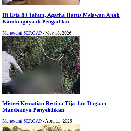
Di Usia 80 Tahun, Agatha Harus Melawan Anak
Kandungnya di Pengadilan
Manggarai
SERGAP
-
May 18, 2026
Misteri Kematian Restina Tija dan Dugaan
Mandeknya Penyelidikan
Manggarai
SERGAP
-
April 11, 2026