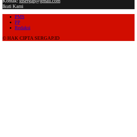
Kontak:
idsergap@gmail.com
Ikuti Kami
PMS
PP
Redaksi
© HAK CIPTA SERGAP.ID