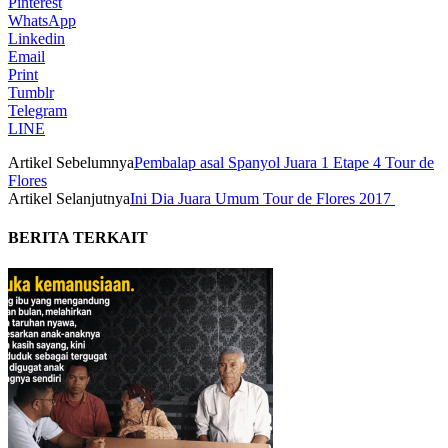
Pinterest
WhatsApp
Linkedin
Email
Print
Tumblr
Telegram
LINE
Artikel Sebelumnya
Pembalap asal Spanyol Juara 1 Etape 4 Tour de
Flores
Artikel Selanjutnya
Ini Dia Juara Umum Tour de Flores 2017
BERITA TERKAIT