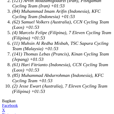
(121) Arvin Moazamigodarzi (Iran), Pishgaman
Cycling Team (Iran) +01:53
(84) Muhammad Imam Arifin (Indonesia), KFC
Cycling Team (Indonesia) +01:53
(62) Samuel Volkers (Australia), CCN Cycling Team
(Laos) +01:53
(4) Marcelo Felipe (Filipina), 7 Eleven Cycling Team
(Filipina) +01:53
(11) Muhsin Al Redha Misbah, TSC Sapura Cycling
Team (Malaysia) +01:53
(141) Thomas Lebas (Prancis), Kinan Cycling Team
(Jepang) +01:53
(61) Hari Fitrianto (Indonesia), CCN Cycling Team
(Laos) +01:53
(85) Muhammad Abdurrohman (Indonesia), KFC
Cycling Team +01:53
(2) Jesse Ewart (Australia), 7 Eleven Cycling Team
(Filipina) +01:53
Bagikan
Facebook
X