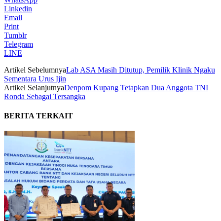
Linkedin
Email
Print
Tumblr
Telegram
LINE
Artikel Sebelumnya
Lab ASA Masih Ditutup, Pemilik Klinik Ngaku
Sementara Urus Ijin
Artikel Selanjutnya
Denpom Kupang Tetapkan Dua Anggota TNI
Ronda Sebagai Tersangka
BERITA TERKAIT