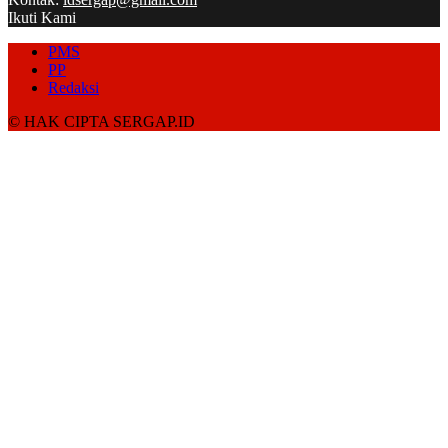
Ikuti Kami
PMS
PP
Redaksi
© HAK CIPTA SERGAP.ID