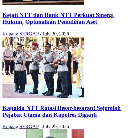
Kejati NTT dan Bank NTT Perkuat Sinergi
Hukum, Optimalkan Pemulihan Aset
Kupang
SERGAP
-
July 30, 2026
Kapolda NTT Rotasi Besar-besaran! Sejumlah
Pejabat Utama dan Kapolres Diganti
Kupang
SERGAP
-
July 29, 2026