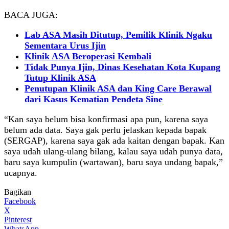
BACA JUGA:
Lab ASA Masih Ditutup, Pemilik Klinik Ngaku
Sementara Urus Ijin
Klinik ASA Beroperasi Kembali
Tidak Punya Ijin, Dinas Kesehatan Kota Kupang
Tutup Klinik ASA
Penutupan Klinik ASA dan King Care Berawal
dari Kasus Kematian Pendeta Sine
“Kan saya belum bisa konfirmasi apa pun, karena saya
belum ada data. Saya gak perlu jelaskan kepada bapak
(SERGAP), karena saya gak ada kaitan dengan bapak. Kan
saya udah ulang-ulang bilang, kalau saya udah punya data,
baru saya kumpulin (wartawan), baru saya undang bapak,”
ucapnya.
Bagikan
Facebook
X
Pinterest
WhatsApp